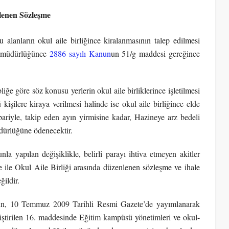
nlenen Sözleşme
 alanların okul aile birliğince kiralanmasının talep edilmesi
malmüdürlüğünce
2886 sayılı Kanun
un 51/g maddesi gereğince
ğe göre söz konusu yerlerin okul aile birliklerince işletilmesi
ü kişilere kiraya verilmesi halinde ise okul aile birliğince elde
bariyle, takip eden ayın yirmisine kadar, Hazineye arz bedeli
müdürlüğüne ödenecektir.
 yapılan değişiklikle, belirli parayı ihtiva etmeyen akitler
 ile Okul Aile Birliği arasında düzenlenen sözleşme ve ihale
ğildir.
n, 10 Temmuz 2009 Tarihli Resmi Gazete’de yayımlanarak
ştirilen 16. maddesinde Eğitim kampüsü yönetimleri ve okul-