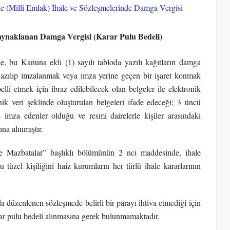
e (Milli Emlak) İhale ve Sözleşmelerinde Damga Vergisi
Kaynaklanan Damga Vergisi (Karar Pulu Bedeli)
, bu Kanuna ekli (1) sayılı tabloda yazılı kağıtların damga
 yazılıp imzalanmak veya imza yerine geçen bir işaret konmak
lli etmek için ibraz edilebilecek olan belgeler ile elektronik
ik veri şeklinde oluşturulan belgeleri ifade edeceği; 3 üncü
 imza edenler olduğu ve resmi dairelerle kişiler arasındaki
na alınmıştır.
ve Mazbatalar” başlıklı bölümünün 2 nci maddesinde, ihale
üzel kişiliğini haiz kurumların her türlü ihale kararlarının
nda düzenlenen sözleşmede belirli bir parayı ihtiva etmediği için
rar pulu bedeli alınmasına gerek bulunmamaktadır.