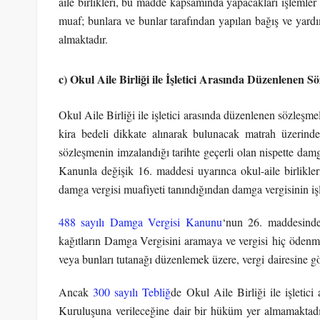
aile birlikleri, bu madde kapsamında yapacakları işlemle
muaf; bunlara ve bunlar tarafından yapılan bağış ve yardı
almaktadır.
c) Okul Aile Birliği ile İşletici Arasında Düzenlenen S
Okul Aile Birliği ile işletici arasında düzenlenen sözleşme
kira bedeli dikkate alınarak bulunacak matrah üzerinde
sözleşmenin imzalandığı tarihte geçerli olan nispette dam
Kanunla değişik 16. maddesi uyarınca okul-aile birlikl
damga vergisi muafiyeti tanındığından damga vergisinin iş
488 sayılı Damga Vergisi Kanunu
‘nun 26. maddesinde 
kağıtların Damga Vergisini aramaya ve vergisi hiç ödenme
veya bunları tutanağı düzenlemek üzere, vergi dairesine 
Ancak
300 sayılı Tebliğ
de Okul Aile Birliği ile işletici
Kuruluşuna verileceğine dair bir hüküm yer almamaktadı