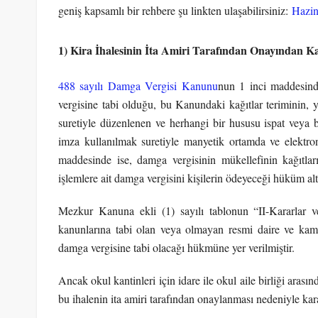
geniş kapsamlı bir rehbere şu linkten ulaşabilirsiniz:
Hazin
1) Kira İhalesinin İta Amiri Tarafından Onayından 
488 sayılı Damga Vergisi Kanunu
nun 1 inci maddesinde
vergisine tabi olduğu, bu Kanundaki kağıtlar teriminin,
suretiyle düzenlenen ve herhangi bir hususu ispat veya be
imza kullanılmak suretiyle manyetik ortamda ve elektron
maddesinde ise, damga vergisinin mükellefinin kağıtları
işlemlere ait damga vergisini kişilerin ödeyeceği hüküm altı
Mezkur Kanuna ekli (1) sayılı tablonun “II-Kararlar 
kanunlarına tabi olan veya olmayan resmi daire ve kamu t
damga vergisine tabi olacağı hükmüne yer verilmiştir.
Ancak okul kantinleri için idare ile okul aile birliği arası
bu ihalenin ita amiri tarafından onaylanması nedeniyle ka