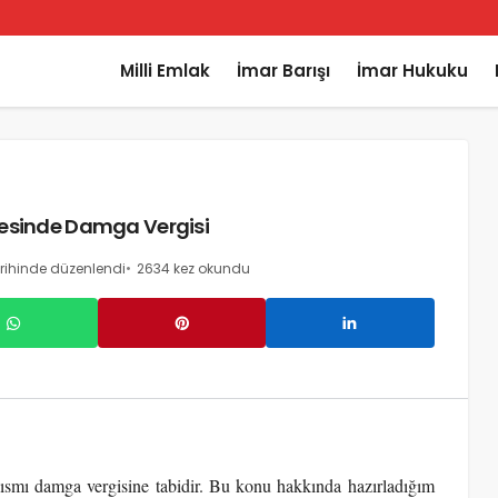
Milli Emlak
İmar Barışı
İmar Hukuku
lmesinde Damga Vergisi
rihinde düzenlendi
2634 kez okundu
 kısmı damga vergisine tabidir. Bu konu hakkında hazırladığım