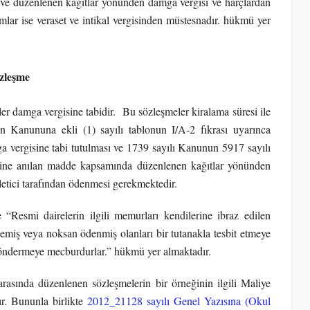
r ve düzenlenen kâğıtlar yönünden damga vergisi ve harçlardan
mlar ise veraset ve intikal vergisinden müstesnadır. hükmü yer
özleşme
ler damga vergisine tabidir. Bu sözleşmeler kiralama süresi ile
n Kanununa ekli (1) sayılı tablonun I/A-2 fıkrası uyarınca
ga vergisine tabi tutulması ve 1739 sayılı Kanunun 5917 sayılı
erine anılan madde kapsamında düzenlenen kağıtlar yönünden
letici tarafından ödenmesi gerekmektedir.
“Resmi dairelerin ilgili memurları kendilerine ibraz edilen
miş veya noksan ödenmiş olanları bir tutanakla tesbit etmeye
göndermeye mecburdurlar.” hükmü yer almaktadır.
 arasında düzenlenen sözleşmelerin bir örneğinin ilgili Maliye
r. Bununla birlikte
2012_21128 sayılı Genel Yazısına (Okul