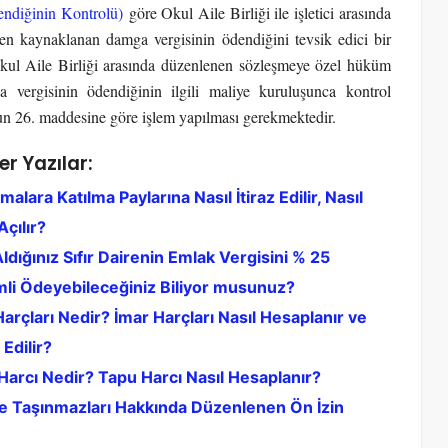
endiğinin Kontrolü)
göre Okul Aile Birliği ile işletici arasında
en kaynaklanan damga vergisinin ödendiğini tevsik edici bir
 Okul Aile Birliği arasında düzenlenen sözleşmeye özel hüküm
vergisinin ödendiğinin ilgili maliye kuruluşunca kontrol
’un 26. maddesine göre işlem yapılması gerekmektedir.
er Yazılar:
alara Katılma Paylarına Nasıl İtiraz Edilir, Nasıl
çılır?
ldığınız Sıfır Dairenin Emlak Vergisini % 25
imli Ödeyebileceğiniz Biliyor musunuz?
arçları Nedir? İmar Harçları Nasıl Hesaplanır ve
 Edilir?
Harcı Nedir? Tapu Harcı Nasıl Hesaplanır?
e Taşınmazları Hakkında Düzenlenen Ön İzin