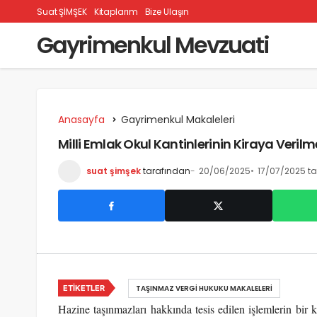
Suat ŞİMŞEK
Kitaplarım
Bize Ulaşın
Gayrimenkul Mevzuati
Anasayfa
Gayrimenkul Makaleleri
Milli Emlak Okul Kantinlerinin Kiraya Veri
suat şimşek
tarafından
20/06/2025
17/07/2025 ta
ETIKETLER
TAŞINMAZ VERGI HUKUKU MAKALELERI
Hazine taşınmazları hakkında tesis edilen işlemlerin bir