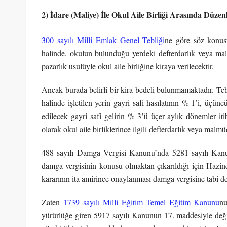
2) İdare (Maliye) İle Okul Aile Birliği Arasında Düze
300 sayılı Milli Emlak Genel Tebliği
ne göre söz konusu
halinde, okulun bulunduğu yerdeki defterdarlık veya 
pazarlık usulüyle okul aile birliğine kiraya verilecektir.
Ancak burada belirli bir kira bedeli bulunmamaktadır. Tebli
halinde işletilen yerin gayri safi hasılatının % 1’i, üçünc
edilecek gayri safi gelirin % 3’ü üçer aylık dönemler iti
olarak okul aile birliklerince ilgili defterdarlık veya mal
488 sayılı Damga Vergisi Kanunu’nda 5281 sayılı Kanunla
damga vergisinin konusu olmaktan çıkarıldığı için Hazine
kararının ita amirince onaylanması damga vergisine tabi de
Zaten
1739 sayılı Milli Eğitim Temel Eğitim Kanunu
nu
yürürlüğe giren 5917 sayılı Kanunun 17. maddesiyle deği