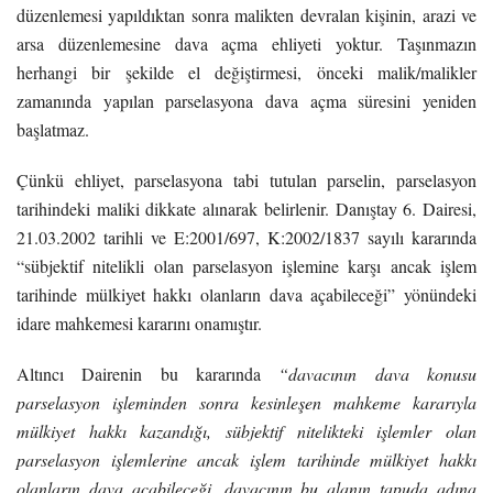
düzenlemesi yapıldıktan sonra malikten devralan kişinin, arazi ve
arsa düzenlemesine dava açma ehliyeti yoktur. Taşınmazın
herhangi bir şekilde el değiştirmesi, önceki malik/malikler
zamanında yapılan parselasyona dava açma süresini yeniden
başlatmaz.
Çünkü ehliyet, parselasyona tabi tutulan parselin, parselasyon
tarihindeki maliki dikkate alınarak belirlenir. Danıştay 6. Dairesi,
21.03.2002 tarihli ve E:2001/697, K:2002/1837 sayılı kararında
“sübjektif nitelikli olan parselasyon işlemine karşı ancak işlem
tarihinde mülkiyet hakkı olanların dava açabileceği” yönündeki
idare mahkemesi kararını onamıştır.
Altıncı Dairenin bu kararında
“davacının dava konusu
parselasyon işleminden sonra kesinleşen mahkeme kararıyla
mülkiyet hakkı kazandığı, sübjektif nitelikteki işlemler olan
parselasyon işlemlerine ancak işlem tarihinde mülkiyet hakkı
olanların dava açabileceği, davacının bu alanın tapuda adına