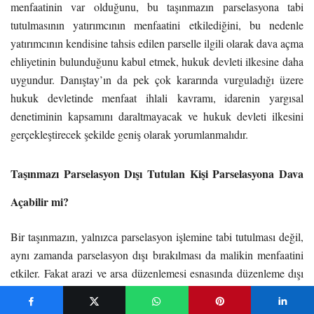
menfaatinin var olduğunu, bu taşınmazın parselasyona tabi
tutulmasının yatırımcının menfaatini etkilediğini, bu nedenle
yatırımcının kendisine tahsis edilen parselle ilgili olarak dava açma
ehliyetinin bulunduğunu kabul etmek, hukuk devleti ilkesine daha
uygundur. Danıştay’ın da pek çok kararında vurguladığı üzere
hukuk devletinde menfaat ihlali kavramı, idarenin yargısal
denetiminin kapsamını daraltmayacak ve hukuk devleti ilkesini
gerçekleştirecek şekilde geniş olarak yorumlanmalıdır.
Taşınmazı Parselasyon Dışı Tutulan Kişi Parselasyona Dava
Açabilir mi?
Bir taşınmazın, yalnızca parselasyon işlemine tabi tutulması değil,
aynı zamanda parselasyon dışı bırakılması da malikin menfaatini
etkiler. Fakat arazi ve arsa düzenlemesi esnasında düzenleme dışı
bırakılan, bir başka anlatımla parselasyona tabi tutulmayan
taşınmazın malikinin taşınmazının düzenleme dışı bırakılmasına