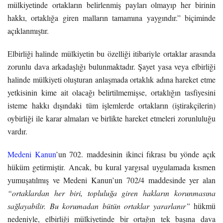
mülkiyetinde ortakların belirlenmiş payları olmayıp her birinin
hakkı, ortaklığa giren malların tamamına yaygındır.” biçiminde
açıklanmıştır.
Elbirliği halinde mülkiyetin bu özelliği itibariyle ortaklar arasında
zorunlu dava arkadaşlığı bulunmaktadır. Şayet yasa veya elbirliği
halinde mülkiyeti oluşturan anlaşmada ortaklık adına hareket etme
yetkisinin kime ait olacağı belirtilmemişse, ortaklığın tasfiyesini
isteme hakkı dışındaki tüm işlemlerde ortakların (iştirakçilerin)
oybirliği ile karar almaları ve birlikte hareket etmeleri zorunluluğu
vardır.
Medeni Kanun
’un 702. maddesinin ikinci fıkrası bu yönde açık
hüküm getirmiştir. Ancak, bu kural yargısal uygulamada kısmen
yumuşatılmış ve Medeni Kanun’un 702/4 maddesinde yer alan
“ortaklardan her biri, topluluğa giren hakların korunmasına
sağlayabilir. Bu korumadan bütün ortaklar yararlanır”
hükmü
nedeniyle, elbirliği mülkiyetinde bir ortağın tek başına dava