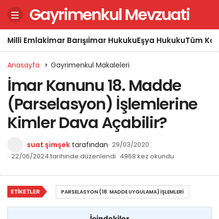
Gayrimenkul Mevzuati
Milli Emlak
İmar Barışı
İmar Hukuku
Eşya Hukuku
Tüm Kon
Anasayfa
Gayrimenkul Makaleleri
İmar Kanunu 18. Madde
(Parselasyon) İşlemlerine
Kimler Dava Açabilir?
suat şimşek
tarafından
29/03/2020
22/06/2024 tarihinde düzenlendi
4968 kez okundu
ETIKETLER
PARSELASYON (18. MADDE UYGULAMA) İŞLEMLERI
İçindekiler