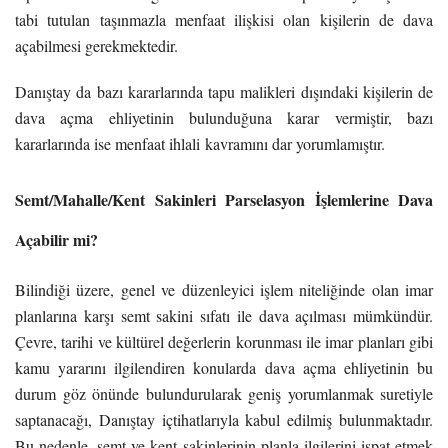
tabi tutulan taşınmazla menfaat ilişkisi olan kişilerin de dava
açabilmesi gerekmektedir.
Danıştay da bazı kararlarında tapu malikleri dışındaki kişilerin de
dava açma ehliyetinin bulunduğuna karar vermiştir, bazı
kararlarında ise menfaat ihlali kavramını dar yorumlamıştır.
Semt/Mahalle/Kent Sakinleri Parselasyon İşlemlerine Dava
Açabilir mi?
Bilindiği üzere, genel ve düzenleyici işlem niteliğinde olan imar
planlarına karşı semt sakini sıfatı ile dava açılması mümkündür.
Çevre, tarihi ve kültürel değerlerin korunması ile imar planları gibi
kamu yararını ilgilendiren konularda dava açma ehliyetinin bu
durum göz önünde bulundurularak geniş yorumlanmak suretiyle
saptanacağı, Danıştay içtihatlarıyla kabul edilmiş bulunmaktadır.
Bu nedenle, semt ve kent sakinlerinin planla ilgilerini ispat etmek