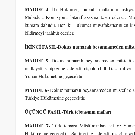
MADDE 4-
İki Hükümet, mübadil mallarının tasfiyes
Mübadele Komisyonu bitaraf azasına tevdi ederler. Müba
bunlara dahildir. Her iki Hükümet muvafakatlerini en kı
bildirmeyi taahhüt ederler.
İKİNCİ FASIL-
Dokuz numaralı beyannameden müstefi
MADDE 5-
Dokuz numaralı beyannameden müstefit ol
mülkiyeti, sahiplerine iade edilmiş olup bilfiil tasarruf v
Yunan Hükümetine geçecektir.
MADDE 6-
Dokuz numaralı beyannameden müstefit olan
Türkiye Hükümetine geçecektir.
ÜÇÜNCÜ FASIL-
Türk tebaasının malları
MADDE 7-
Türk tebaası Müslümanlara ait ve Yunani
Hükümetine geçecektir. Sahiplerine iade edilmiş olup ve bi