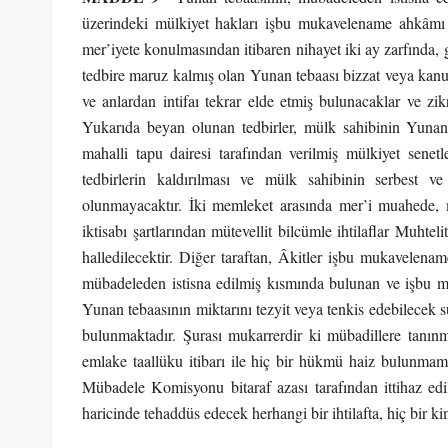
üzerindeki mülkiyet hakları işbu mukavelename ahkâmı i
mer’iyete konulmasından itibaren nihayet iki ay zarfında, g
tedbire maruz kalmış olan Yunan tebaası bizzat veya kanuni
ve anlardan intifaı tekrar elde etmiş bulunacaklar ve zik
Yukarıda beyan olunan tedbirler, mülk sahibinin Yunan 
mahalli tapu dairesi tarafından verilmiş mülkiyet senetl
tedbirlerin kaldırılması ve mülk sahibinin serbest ve
olunmayacaktır. İki memleket arasında mer’i muahede, m
iktisabı şartlarından mütevellit bilcümle ihtilaflar Muhtel
halledilecektir. Diğer taraftan, Âkitler işbu mukavelena
mübadeleden istisna edilmiş kısmında bulunan ve işbu mu
Yunan tebaasının miktarını tezyit veya tenkis edebilecek 
bulunmaktadır. Şurası mukarrerdir ki mübadillere tanınm
emlake taallüku itibarı ile hiç bir hükmü haiz bulunmama
Mübadele Komisyonu bitaraf azası tarafından ittihaz edi
haricinde tehaddüs edecek herhangi bir ihtilafta, hiç bir 