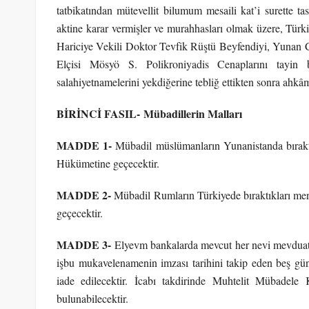
tatbikatından mütevellit bilumum mesaili kat’i surette t
aktine karar vermişler ve murahhasları olmak üzere, Tür
Hariciye Vekili Doktor Tevfik Rüştü Beyfendiyi, Yunan 
Elçisi Mösyö S. Polikroniyadis Cenaplarını tayin 
salahiyetnamelerini yekdiğerine tebliğ ettikten sonra ahkâmı
BİRİNCİ FASIL-
Mübadillerin Malları
MADDE 1-
Mübadil müslümanların Yunanistanda bırakt
Hükümetine geçecektir.
MADDE 2-
Mübadil Rumların Türkiyede bıraktıkları me
geçecektir.
MADDE 3-
Elyevm bankalarda mevcut her nevi mevduat
işbu mukavelenamenin imzası tarihini takip eden beş gü
iade edilecektir. İcabı takdirinde Muhtelit Mübadele
bulunabilecektir.