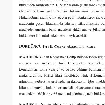
hükümden müstesnadır. Türk tebaasının (Lausanne) muahed
olan menkul malları da Yunan Hükümetinin mülkü olaca
Hükümetinin mülkiyetine geçen gayri menkullerde mevcut m
maddenin geçen fıkralarında tahsisen zikredilmemiş 
muahedenamesinin buna müteferri ahkâmına ve bilhassa
hükümlere tabi tutulmakta devam eyleyecektir.
DÖRDÜNCÜ FASIL-
Yunan tebaasının malları
MADDE 8-
Yunan tebaasına ait olup mübadeleden istisn
malların tam mülkiyeti Türk Hükümetine geçecektir
konulduktan sonra vaziyet ve tasfiye edilmiş bulunan 
mukarrerdir ki, birinci fıkra mucibince Türk Hükümet
ashabının serbest tasarrufunda bırakılacaktır. İşbu madd
bilumum emval, hukuk ve menafi «Lausanne» muahed
muahedenin 65 inci ve 66 ıncı maddelerinde yazılı hüküml
MADDE 9
– Yunan tebaasının, mübadeleden istisna ed