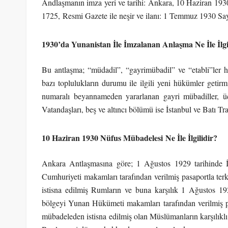
Andlaşmanın imza yeri ve tarihi: Ankara, 10 Haziran 193
1725, Resmi Gazete ile neşir ve ilanı: 1 Temmuz 1930 Sa
1930’da Yunanistan İle İmzalanan Anlaşma Ne İle İlgi
Bu antlaşma; “müdadil”, “gayrimübadil” ve “etabli”ler 
bazı toplulukların durumu ile ilgili yeni hükümler getir
numaralı beyannameden yararlanan gayri mübadiller,
Vatandaşları, beş ve altıncı bölümü ise İstanbul ve Batı Tr
10 Haziran 1930 Nüfus Mübadelesi Ne İle İlgilidir?
Ankara Antlaşmasına göre; 1 Ağustos 1929 tarihinde İs
Cumhuriyeti makamları tarafından verilmiş pasaportla t
istisna edilmiş Rumların ve buna karşılık 1 Ağustos 1
bölgeyi Yunan Hükümeti makamları tarafından verilmiş 
mübadeleden istisna edilmiş olan Müslümanların karşılıklı 