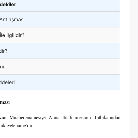
ndekiler
 Antlaşması
 İlgilidir?
dir?
unu
ddeleri
şması
an Muahedenamesiye Atina İtilafnamesinin Tatbikatından
Mukavelename’dir.