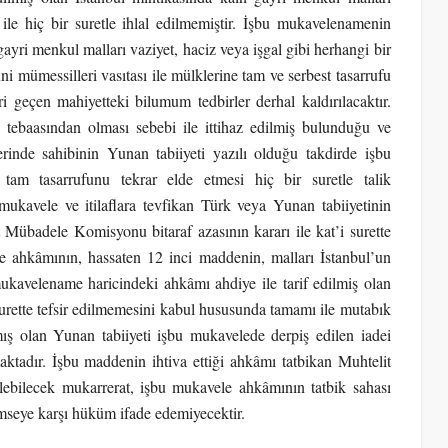
le hiç bir suretle ihlal edilmemiştir. İşbu mukavelenamenin
ayri menkul malları vaziyet, haciz veya işgal gibi herhangi bir
 mümessilleri vasıtası ile mülklerine tam ve serbest tasarrufu
ri geçen mahiyetteki bilumum tedbirler derhal kaldırılacaktır.
tebaasından olması sebebi ile ittihaz edilmiş bulunduğu ve
erinde sahibinin Yunan tabiiyeti yazılı olduğu takdirde işbu
 tam tasarrufunu tekrar elde etmesi hiç bir suretle talik
ukavele ve itilaflara tevfikan Türk veya Yunan tabiiyetinin
it Mübadele Komisyonu bitaraf azasının kararı ile kat’i surette
me ahkâmının, hassaten 12 inci maddenin, malları İstanbul’un
kavelename haricindeki ahkâmı ahdiye ile tarif edilmiş olan
surette tefsir edilmemesini kabul hususunda tamamı ile mutabık
ış olan Yunan tabiiyeti işbu mukavelede derpiş edilen iadei
ktadır. İşbu maddenin ihtiva ettiği ahkâmı tatbikan Muhtelit
lebilecek mukarrerat, işbu mukavele ahkâmının tatbik sahası
kimseye karşı hüküm ifade edemiyecektir.