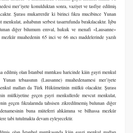
esi mer’iyete konulduktan sonra, vaziyet ve tasfiye edilmiş
ktır. Şurası mukarrerdir ki birinci fıkra mucibince Yunan
enkulat, ashabının serbest tasarrufunda bırakılacaktır. İşbu
bulunan diğer bilumum emval, hukuk ve menafi «Lausanne»
 mezkûr muahedenin 65 inci ve 66 ıncı maddelerinde yazılı
a edilmiş olan İstanbul mıntıkası haricinde kâin gayri menkul
. Yunan tebaasının (Lausanne) muahedenamesi mer’iyete
menkul malları da Türk Hükümetinin mülkü olacaktır. Şurası
inin mülkiyetine geçen gayri menkullerde mevcut menkulat,
enin geçen fıkralarında tahsisen zikredilmemiş bulunan diğer
enamesinin buna müteferri ahkâmına ve bilhassa mezkûr
ere tabi tutulmakta devam eyleyecektir.
ilmiş olan İstanbul mıntıkasında kâin gayri menkul malları