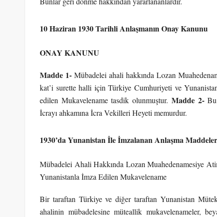
Bunlar geri dönme hakkından yararlananlardır.
10 Haziran 1930 Tarihli Anlaşmanın Onay Kanunu
ONAY KANUNU
Madde 1-
Mübadelei ahali hakkında Lozan Muahedenamesi
kat’i surette halli için Türkiye Cumhuriyeti ve Yunanist
Madde 2-
edilen Mukavelename tasdik olunmuştur.
Bu 
İcrayı ahkamına İcra Vekilleri Heyeti memurdur.
1930’da Yunanistan İle İmzalanan Anlaşma Maddeler
Mübadelei Ahali Hakkında Lozan Muahedenamesiye Atina İ
Yunanistanla İmza Edilen Mukavelename
Bir taraftan Türkiye ve diğer taraftan Yunanistan Mü
ahalinin mübadelesine müteallik mukavelenameler, beyan