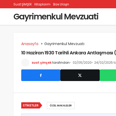
Suat ŞİMŞEK
Kitaplarım
Bize Ulaşın
Gayrimenkul Mevzuati
Anasayfa
Gayrimenkul Mevzuatı
10 Haziran 1930 Tarihli Ankara Antlaşması
suat şimşek
tarafından
02/05/2020
24/02/2025 t
ETIKETLER
ÖZEL MAKALELER