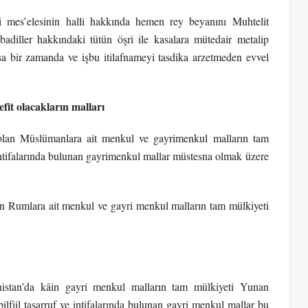
i mes’elesinin halli hakkında hemen rey beyanını Muhtelit
diller hakkındaki tütün öşri ile kasalara mütedair metalip
sa bir zamanda ve işbu itilafnameyi tasdika arzetmeden evvel
t olacakların malları
an Müslümanlara ait menkul ve gayrimenkul malların tam
e intifalarında bulunan gayrimenkul mallar müstesna olmak üzere
 Rumlara ait menkul ve gayri menkul malların tam mülkiyeti
stan’da kâin gayri menkul malların tam mülkiyeti Yunan
lfiil tasarruf ve intifalarında bulunan gayri menkul mallar bu