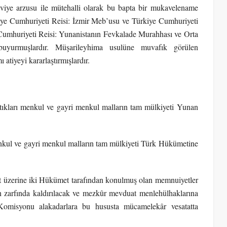
asviye arzusu ile mütehalli olarak bu bapta bir mukavelename
kiye Cumhuriyeti Reisi: İzmir Meb’usu ve Türkiye Cumhuriyeti
Cumhuriyeti Reisi: Yunanistanın Fevkalade Murahhası ve Orta
buyurmuşlardır. Müşarileyhima usulüne muvafık görülen
 atiyeyi kararlaştırmışlardır.
ıkları menkul ve gayri menkul malların tam mülkiyeti Yunan
nkul ve gayri menkul malların tam mülkiyeti Türk Hükümetine
 üzerine iki Hükümet tarafından konulmuş olan memnuiyetler
n zarfında kaldırılacak ve mezkûr mevduat menlehülhaklarına
 Komisyonu alakadarlara bu hususta mücamelekâr vesatatta