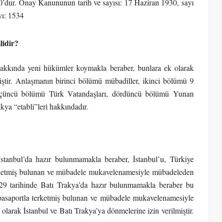
0’dur. Onay Kanununun tarih ve sayısı: 17 Haziran 1930, sayı
yı: 1534
lidir?
hakkında yeni hükümler koymakla beraber, bunlara ek olarak
miştir. Anlaşmanın birinci bölümü mübadiller, ikinci bölümü 9
 üçüncü bölümü Türk Vatandaşları, dördüncü bölümü Yunan
akya “etabli”leri hakkındadır.
tanbul’da hazır bulunmamakla beraber, İstanbul’u, Türkiye
erketmiş bulunan ve mübadele mukavelenamesiyle mübadeleden
929 tarihinde Batı Trakya’da hazır bulunmamakla beraber bu
pasaportla terketmiş bulunan ve mübadele mukavelenamesiyle
olarak İstanbul ve Batı Trakya’ya dönmelerine izin verilmiştir.