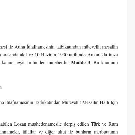
 ile Atina İtilafnamesinin tatbikatından mütevellit mesailin
an arasında akit ve 10 Haziran 1930 tarihinde Ankara’da imza
Madde 3-
kanun neşri tarihinden muteberdir.
Bu kanunun
i
tilafnamesinin Tatbikatından Mütevellit Mesailin Halli İçin
tekabilen Lozan muahedenamesile derpiş edilen Türk ve Rum
nameler, itilaflar ve diğer ukut ile bunların merbutatının