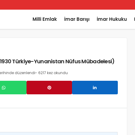
Milli Emlak
İmar Barışı
İmar Hukuku
 (1930 Türkiye-Yunanistan Nüfus Mübadelesi)
arihinde düzenlendi
6217 kez okundu