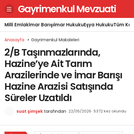
Gayrimenkul Mevzuati
Milli Emlak
İmar Barışı
İmar Hukuku
Eşya Hukuku
Tüm Kon
Anasayfa
Gayrimenkul Makaleleri
2/B Taşınmazlarında,
Hazine’ye Ait Tarım
Arazilerinde ve İmar Barışı
Hazine Arazisi Satışında
Süreler Uzatıldı
suat şimşek
tarafından
22/05/2026
5372 kez okundu