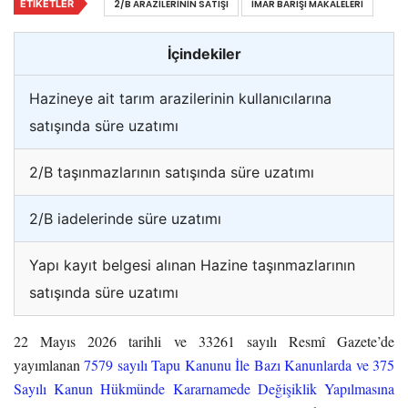
ETIKETLER
2/B ARAZILERININ SATIŞI
İMAR BARIŞI MAKALELERI
İçindekiler
Hazineye ait tarım arazilerinin kullanıcılarına
satışında süre uzatımı
2/B taşınmazlarının satışında süre uzatımı
2/B iadelerinde süre uzatımı
Yapı kayıt belgesi alınan Hazine taşınmazlarının
satışında süre uzatımı
22 Mayıs 2026 tarihli ve 33261 sayılı Resmî Gazete’de
yayımlanan
7579 sayılı Tapu Kanunu İle Bazı Kanunlarda ve 375
Sayılı Kanun Hükmünde Kararnamede Değişiklik Yapılmasına