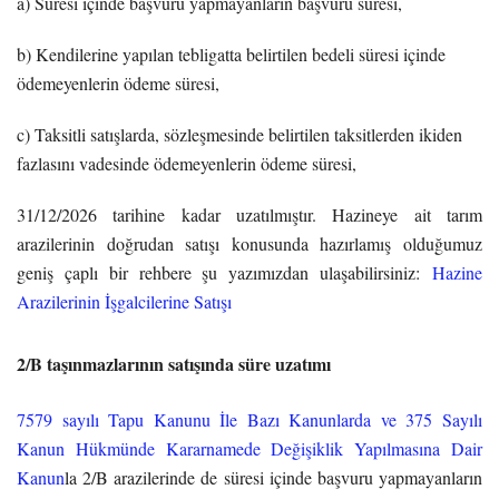
a) Süresi içinde başvuru yapmayanların başvuru süresi,
b) Kendilerine yapılan tebligatta belirtilen bedeli süresi içinde
ödemeyenlerin ödeme süresi,
c) Taksitli satışlarda, sözleşmesinde belirtilen taksitlerden ikiden
fazlasını vadesinde ödemeyenlerin ödeme süresi,
31/12/2026 tarihine kadar uzatılmıştır. Hazineye ait tarım
arazilerinin doğrudan satışı konusunda hazırlamış olduğumuz
geniş çaplı bir rehbere şu yazımızdan ulaşabilirsiniz:
Hazine
Arazilerinin İşgalcilerine Satışı
2/B taşınmazlarının satışında süre uzatımı
7579 sayılı Tapu Kanunu İle Bazı Kanunlarda ve 375 Sayılı
Kanun Hükmünde Kararnamede Değişiklik Yapılmasına Dair
Kanun
la 2/B arazilerinde de süresi içinde başvuru yapmayanların