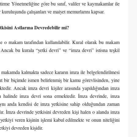
rme Yönetmeliğine göre bu sınıf, valiler ve kaymakamlar ile
er kuruluşunda çalışanları ve maiyet memurlarını kapsar.
kisini Astlarına Devredebilir mi?
e o makam tarafından kullanılabilir. Kural olarak bu makam
ncak bu kurala “yetki devri” ve “imza devri” istisna teşkil
n makamda kalmakta sadece kararın imza ile belgelendirilmesi
ut bir biçimde ismen belirlenmiş bir kamu görevlisinden, yine
ktedir. Ancak imza devri kişiler arasında yapıldığından imza
sı halinde imza devri sona ermektedir. İmza devrinde, imza
. Aynı anda kendisi de imza yetkisine sahip olduğundan zaman
ır. İmza devrinde yetkisini devreden kişi halen o alanda imza
yetkiyi veren kişinin işlemi kabul edilmekte ve onun niteliğini
etkiyi devreden kişidir.