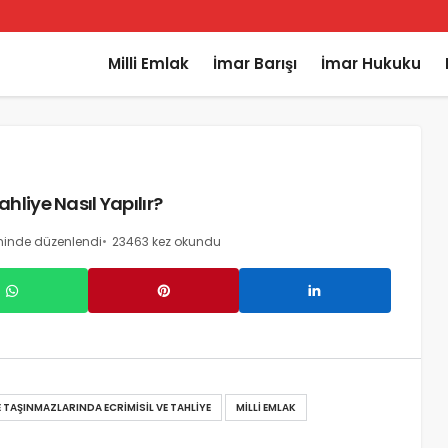
Milli Emlak
İmar Barışı
İmar Hukuku
liye Nasıl Yapılır?
ihinde düzenlendi
23463 kez okundu
 TAŞINMAZLARINDA ECRIMISIL VE TAHLIYE
MILLI EMLAK