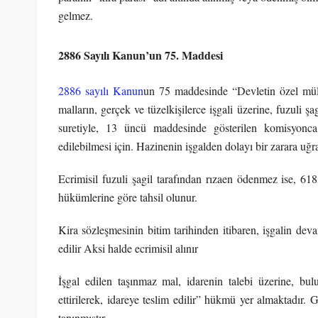
gelmez.
2886 Sayılı Kanun’un 75. Maddesi
2886 sayılı Kanun
un 75 maddesinde “Devletin özel mül
malların, gerçek ve tüzelkişilerce işgali üzerine, fuzul
suretiyle, 13 üncü maddesinde gösterilen komisyonca t
edilebilmesi için. Hazinenin işgalden dolayı bir zarara uğ
Ecrimisil fuzuli şagil tarafından rızaen ödenmez ise, 
hükümlerine göre tahsil olunur.
Kira sözleşmesinin bitim tarihinden itibaren, işgalin d
edilir Aksi halde ecrimisil alınır
İşgal edilen taşınmaz mal, idarenin talebi üzerine, b
ettirilerek, idareye teslim edilir” hükmü yer almaktadır.
tanınmıştır.