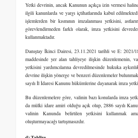
Yetki devrinin, ancak Kanunun açıkça izin vermesi halind
ilgili kanunlarda ve yargı içtihatlarında kabul edilmekted
işlemlerden bir kısmının imzalanması yetkisini, astlar
görevlendirmeden farklı olarak, imza yetkisini devre
kullanmaktadır.
Danıştay İkinci Dairesi, 23.11.2021 tarihli ve E: 2021/
maddesinde yer alan tahliyeye ilişkin düzenlemenin, va
yetkisini yardımcılarına devredilmesinde hukuka aykırılık
devrine ilişkin yönerge ve benzeri düzenlemeler bulunmakt
sayılı İl İdaresi Kanunu hükümlerine dayanarak imza yetkil
Bu düzenlemelere göre, valinin bazı konularda imza yetkis
da mülki idare amiri olduğu açık olup, 2886 sayılı Kanu
valinin Kanunda belirtilen yetkisini kullanmak ama
oluşturmayacağı tartışmasızdır.
d) Tahliye