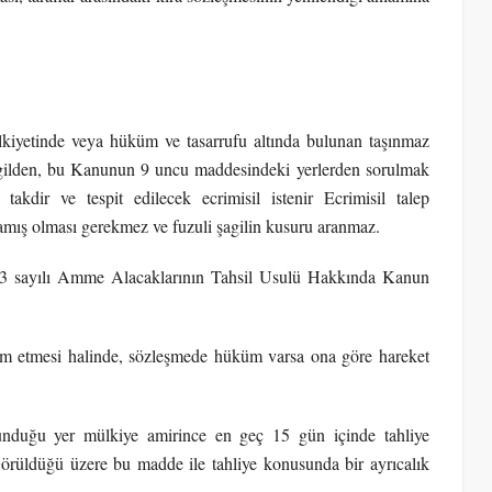
kiyetinde veya hüküm ve tasarrufu altında bulunan taşınmaz
i şagilden, bu Kanunun 9 uncu maddesindeki yerlerden sorulmak
akdir ve tespit edilecek ecrimisil istenir Ecrimisil talep
ramış olması gerekmez ve fuzuli şagilin kusuru aranmaz.
6183 sayılı Amme Alacaklarının Tahsil Usulü Hakkında Kanun
evam etmesi halinde, sözleşmede hüküm varsa ona göre hareket
ulunduğu yer mülkiye amirince en geç 15 gün içinde tahliye
 Görüldüğü üzere bu madde ile tahliye konusunda bir ayrıcalık