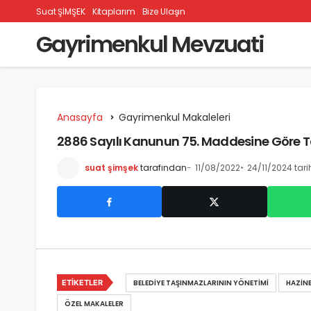
Suat ŞİMŞEK
Kitaplarım
Bize Ulaşın
Gayrimenkul Mevzuati
Anasayfa
Gayrimenkul Makaleleri
2886 Sayılı Kanunun 75. Maddesine Göre Tah
suat şimşek
tarafından
11/08/2022
24/11/2024 tar
ETIKETLER
BELEDIYE TAŞINMAZLARININ YÖNETIMI
HAZINE
ÖZEL MAKALELER