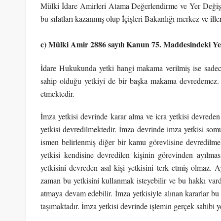
Mülki İdare Amirleri Atama Değerlendirme ve Yer Değişti
bu sıfatları kazanmış olup İçişleri Bakanlığı merkez ve ill
c) Mülki Amir 2886 sayılı Kanun 75. Maddesindeki Yet
İdare Hukukunda yetki hangi makama verilmiş ise sadec
sahip olduğu yetkiyi de bir başka makama devredemez. A
etmektedir.
İmza yetkisi devrinde karar alma ve icra yetkisi devrede
yetkisi devredilmektedir. İmza devrinde imza yetkisi som
ismen belirlenmiş diğer bir kamu görevlisine devredilme
yetkisi kendisine devredilen kişinin görevinden ayılma
yetkisini devreden asıl kişi yetkisini terk etmiş olmaz
zaman bu yetkisini kullanmak isteyebilir ve bu hakkı vard
atmaya devam edebilir. İmza yetkisiyle alınan kararlar bu 
taşımaktadır. İmza yetkisi devrinde işlemin gerçek sahibi y