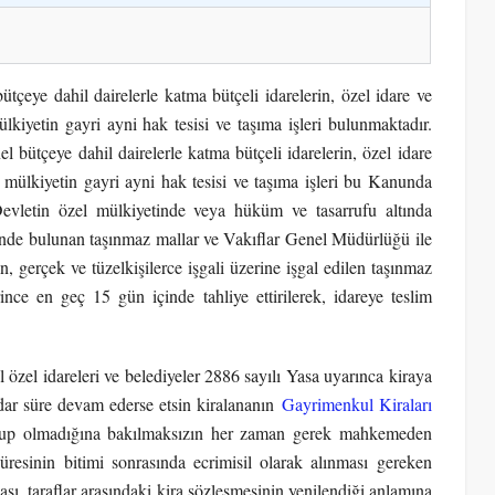
çeye dahil dairelerle katma bütçeli idarelerin, özel idare ve
lkiyetin gayri ayni hak tesisi ve taşıma işleri bulunmaktadır.
bütçeye dahil dairelerle katma bütçeli idarelerin, özel idare
, mülkiyetin gayri ayni hak tesisi ve taşıma işleri bu Kanunda
evletin özel mülkiyetinde veya hüküm ve tasarrufu altında
tinde bulunan taşınmaz mallar ve Vakıflar Genel Müdürlüğü ile
ın, gerçek ve tüzelkişilerce işgali üzerine işgal edilen taşınmaz
nce en geç 15 gün içinde tahliye ettirilerek, idareye teslim
 özel idareleri ve belediyeler 2886 sayılı Yasa uyarınca kiraya
kadar süre devam ederse etsin kiralananın
Gayrimenkul Kiraları
lup olmadığına bakılmaksızın her zaman gerek mahkemeden
süresinin bitimi sonrasında ecrimisil olarak alınması gereken
sı, taraflar arasındaki kira sözleşmesinin yenilendiği anlamına