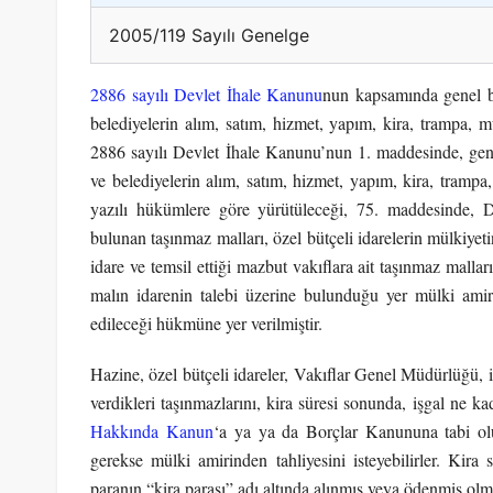
2005/119 Sayılı Genelge
2886 sayılı Devlet İhale Kanunu
nun kapsamında genel büt
belediyelerin alım, satım, hizmet, yapım, kira, trampa, mü
2886 sayılı Devlet İhale Kanunu’nun 1. maddesinde, genel 
ve belediyelerin alım, satım, hizmet, yapım, kira, trampa
yazılı hükümlere göre yürütüleceği, 75. maddesinde, D
bulunan taşınmaz malları, özel bütçeli idarelerin mülkiye
idare ve temsil ettiği mazbut vakıflara ait taşınmaz mallar
malın idarenin talebi üzerine bulunduğu yer mülki amiri
edileceği hükmüne yer verilmiştir.
Hazine, özel bütçeli idareler, Vakıflar Genel Müdürlüğü, il
verdikleri taşınmazlarını, kira süresi sonunda, işgal ne 
Hakkında Kanun
‘a ya ya da Borçlar Kanununa tabi o
gerekse mülki amirinden tahliyesini isteyebilirler. Kira 
paranın “kira parası” adı altında alınmış veya ödenmiş olma