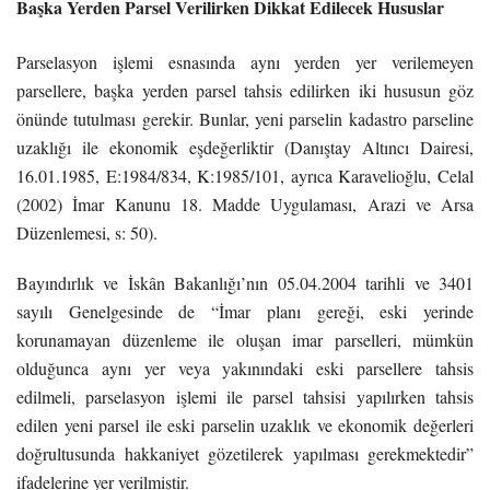
Başka Yerden Parsel Verilirken Dikkat Edilecek Hususlar
Parselasyon işlemi esnasında aynı yerden yer verilemeyen
parsellere, başka yerden parsel tahsis edilirken iki hususun göz
önünde tutulması gerekir. Bunlar, yeni parselin kadastro parseline
uzaklığı ile ekonomik eşdeğerliktir (Danıştay Altıncı Dairesi,
16.01.1985, E:1984/834, K:1985/101, ayrıca Karavelioğlu, Celal
(2002) İmar Kanunu 18. Madde Uygulaması, Arazi ve Arsa
Düzenlemesi, s: 50).
Bayındırlık ve İskân Bakanlığı’nın 05.04.2004 tarihli ve 3401
sayılı Genelgesinde de “İmar planı gereği, eski yerinde
korunamayan düzenleme ile oluşan imar parselleri, mümkün
olduğunca aynı yer veya yakınındaki eski parsellere tahsis
edilmeli, parselasyon işlemi ile parsel tahsisi yapılırken tahsis
edilen yeni parsel ile eski parselin uzaklık ve ekonomik değerleri
doğrultusunda hakkaniyet gözetilerek yapılması gerekmektedir”
ifadelerine yer verilmiştir.