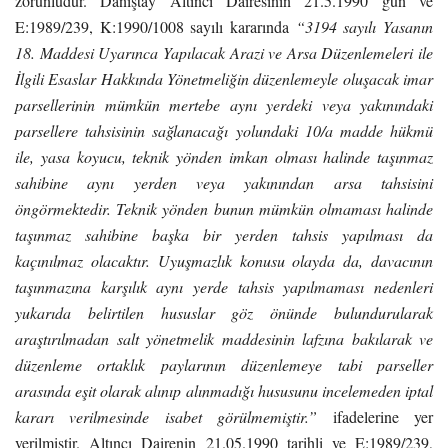
zorunludur. Danıştay Altıncı Dairesinin 21.5.1990 gün ve
E:1989/239, K:1990/1008 sayılı kararında
“3194 sayılı Yasanın
18. Maddesi Uyarınca Yapılacak Arazi ve Arsa Düzenlemeleri ile
İlgili Esaslar Hakkında Yönetmeliğin düzenlemeyle oluşacak imar
parsellerinin mümkün mertebe aynı yerdeki veya yakınındaki
parsellere tahsisinin sağlanacağı yolundaki 10/a madde hükmü
ile, yasa koyucu, teknik yönden imkan olması halinde taşınmaz
sahibine aynı yerden veya yakınından arsa tahsisini
öngörmektedir. Teknik yönden bunun mümkün olmaması halinde
taşınmaz sahibine başka bir yerden tahsis yapılması da
kaçınılmaz olacaktır. Uyuşmazlık konusu olayda da, davacının
taşınmazına karşılık aynı yerde tahsis yapılmaması nedenleri
yukarıda belirtilen hususlar göz önünde bulundurularak
araştırılmadan salt yönetmelik maddesinin lafzına bakılarak ve
düzenleme ortaklık paylarının düzenlemeye tabi parseller
arasında eşit olarak alınıp alınmadığı hususunu incelemeden iptal
kararı verilmesinde isabet görülmemiştir.”
ifadelerine yer
verilmiştir. Altıncı Dairenin 21.05.1990 tarihli ve E:1989/239,