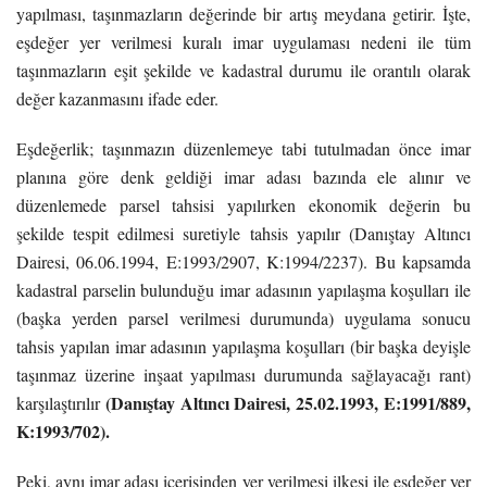
yapılması, taşınmazların değerinde bir artış meydana getirir. İşte,
eşdeğer yer verilmesi kuralı imar uygulaması nedeni ile tüm
taşınmazların eşit şekilde ve kadastral durumu ile orantılı olarak
değer kazanmasını ifade eder.
Eşdeğerlik; taşınmazın düzenlemeye tabi tutulmadan önce imar
planına göre denk geldiği imar adası bazında ele alınır ve
düzenlemede parsel tahsisi yapılırken ekonomik değerin bu
şekilde tespit edilmesi suretiyle tahsis yapılır (Danıştay Altıncı
Dairesi, 06.06.1994, E:1993/2907, K:1994/2237). Bu kapsamda
kadastral parselin bulunduğu imar adasının yapılaşma koşulları ile
(başka yerden parsel verilmesi durumunda) uygulama sonucu
tahsis yapılan imar adasının yapılaşma koşulları (bir başka deyişle
taşınmaz üzerine inşaat yapılması durumunda sağlayacağı rant)
(Danıştay Altıncı Dairesi, 25.02.1993, E:1991/889,
karşılaştırılır
K:1993/702).
Peki, aynı imar adası içerisinden yer verilmesi ilkesi ile eşdeğer yer