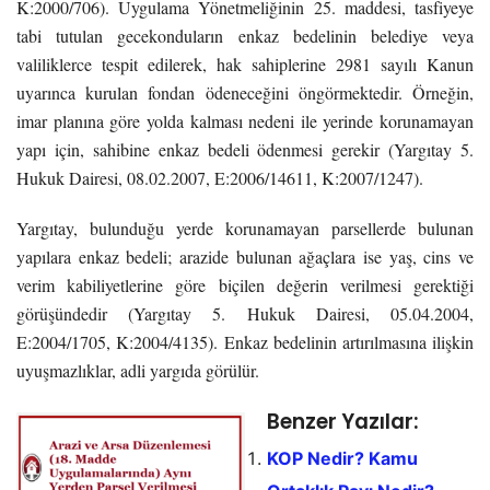
K:2000/706). Uygulama Yönetmeliğinin 25. maddesi, tasfiyeye
tabi tutulan gecekonduların enkaz bedelinin belediye veya
valiliklerce tespit edilerek, hak sahiplerine 2981 sayılı Kanun
uyarınca kurulan fondan ödeneceğini öngörmektedir. Örneğin,
imar planına göre yolda kalması nedeni ile yerinde korunamayan
yapı için, sahibine enkaz bedeli ödenmesi gerekir (Yargıtay 5.
Hukuk Dairesi, 08.02.2007, E:2006/14611, K:2007/1247).
Yargıtay, bulunduğu yerde korunamayan parsellerde bulunan
yapılara enkaz bedeli; arazide bulunan ağaçlara ise yaş, cins ve
verim kabiliyetlerine göre biçilen değerin verilmesi gerektiği
görüşündedir (Yargıtay 5. Hukuk Dairesi, 05.04.2004,
E:2004/1705, K:2004/4135). Enkaz bedelinin artırılmasına ilişkin
uyuşmazlıklar, adli yargıda görülür.
Benzer Yazılar:
KOP Nedir? Kamu