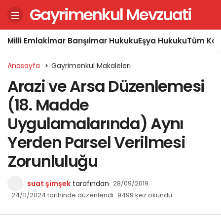
Gayrimenkul Mevzuati
Milli Emlak
İmar Barışı
İmar Hukuku
Eşya Hukuku
Tüm Kon
Anasayfa
Gayrimenkul Makaleleri
Arazi ve Arsa Düzenlemesi
(18. Madde
Uygulamalarında) Aynı
Yerden Parsel Verilmesi
Zorunluluğu
suat şimşek
tarafından
28/09/2019
24/11/2024 tarihinde düzenlendi
9499 kez okundu