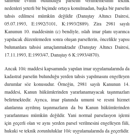
sahibine evinin bulunduğu parselin verilmemesinin teknik
nedenleri yeterli bir biçimde ortaya konulmadan, başka bir parselin
tahsis edilmesi mümkün değildir (Danıştay Altıncı Dairesi,
05.07.1993, E:1992/3101, K:1993/2889). Zira 2981 sayılı
Kanunun 10. maddesinin (c) bendiyle, ıslah imar planı uyarınca
yapılacak düzenlemeden sonra oluşan parsellerin, öncelikle yapısı
bulunanlara tahsisi amaçlanmaktadır (Danıştay Altıncı Dairesi,
17.11.1993, E:1993/47, Danıştay 6 K:1993/4870).
Ancak 10/c maddesi kapsamında yapılan imar uygulamalarında da
kadastral parselin bulunduğu yerden tahsis yapılmasını engelleyen
durumlar söz konusudur. Örneğin, 2981 sayılı Kanunun 14.
maddesi, Kanun hükümlerinden yararlanamayacak taşınmazları
belirtmektedir. Ayrıca, imar planında umumi ve resmi hizmet
alanlarına ayrılmış taşınmazların da bu Kanun hükümlerinden
yararlanması mümkün değildir. Yani normal parselasyon işlemi
için geçerli olan ve aynı yerden parsel verilmesini engelleyen fiili,
hukuki ve teknik zorunluluklar 10/c uygulamalarında da geçerlidir.