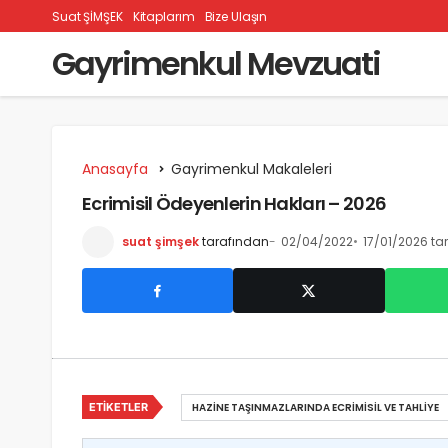
Suat ŞİMŞEK
Kitaplarım
Bize Ulaşın
Gayrimenkul Mevzuati
Anasayfa
Gayrimenkul Makaleleri
Ecrimisil Ödeyenlerin Hakları – 2026
suat şimşek
tarafından
02/04/2022
17/01/2026 ta
ETIKETLER
HAZINE TAŞINMAZLARINDA ECRIMISIL VE TAHLIYE