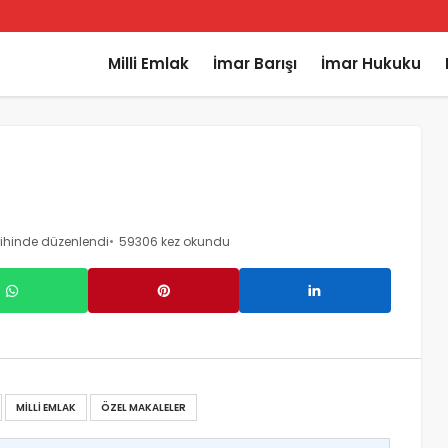
Milli Emlak
İmar Barışı
İmar Hukuku
rihinde düzenlendi
59306 kez okundu
MILLI EMLAK
ÖZEL MAKALELER