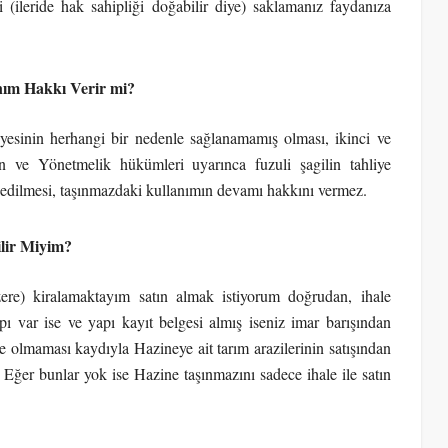
 (ileride hak sahipliği doğabilir diye) saklamanız faydanıza
nım Hakkı Verir mi?
liyesinin herhangi bir nedenle sağlanamamış olması, ikinci ve
un ve Yönetmelik hükümleri uyarınca fuzuli şagilin tahliye
il edilmesi, taşınmazdaki kullanımın devamı hakkını vermez.
ilir Miyim?
ere) kiralamaktayım satın almak istiyorum doğrudan, ihale
ı var ise ve yapı kayıt belgesi almış iseniz imar barışından
de olmaması kaydıyla Hazineye ait tarım arazilerinin satışından
Eğer bunlar yok ise Hazine taşınmazını sadece ihale ile satın