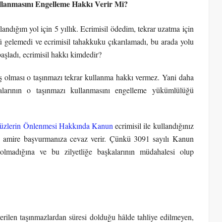
llanmasını Engelleme Hakkı Verir Mi?
andığım yol için 5 yıllık. Ecrimisil ödedim, tekrar uzatma için
 gelemedi ve ecrimisil tahakkuku çıkarılamadı, bu arada yolu
başladı, ecrimisil hakkı kimdedir?
 olması o taşınmazı tekrar kullanma hakkı vermez. Yani daha
alarının o taşınmazı kullanmasını engelleme yükümlülüğü
avüzlerin Önlenmesi Hakkında Kanun
ecrimisil ile kullandığınız
ki amire başvurmanıza cevaz verir. Çünkü 3091 sayılı Kanun
p olmadığına ve bu zilyetliğe başkalarının müdahalesi olup
verilen taşınmazlardan süresi dolduğu hâlde tahliye edilmeyen,