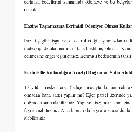
ecrimisil bedellerini zamanında ödemeye ve bu belgeleri
olacaktır.
Hazine Taşınmazına Ecrimisil Ödeniyor Olması Kulla
Fuzuli şagilin işgal veya tasarruf ettiği taşınmazdan tah
müteakip defalar ecrimisil tahsil edilmiş olması, Kan
edilmesine engel teşkil etmez. Ecrimisil bedellerinin tahs
Ecrimisille Kullandığım Araziyi Doğrudan Satın Alab
15 yıldır mesken arsa (bahçe amacıyla kullanılmak üz
olmadan bana satışı yapılır mı? Eğer parsel üzerinde yap
doğrudan satın alabilirsiniz. Yapı yok ise; imar planı için
faydalanabilirsiniz. Ancak onun da başvuru süresi doldu. 
alabilirsiniz.