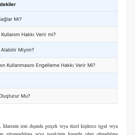
ndekiler
Sağlar Mı?
Kullanım Hakkı Verir mi?
 Alabilir Miyim?
ın Kullanmasını Engelleme Hakkı Verir Mi?
Oluşturur Mu?
, İdarenin izni dışında gerçek veya tüzel kişilerce işgal veya
ayıp uğramadığına veya işgalcinin kusurlu olup olmadığına