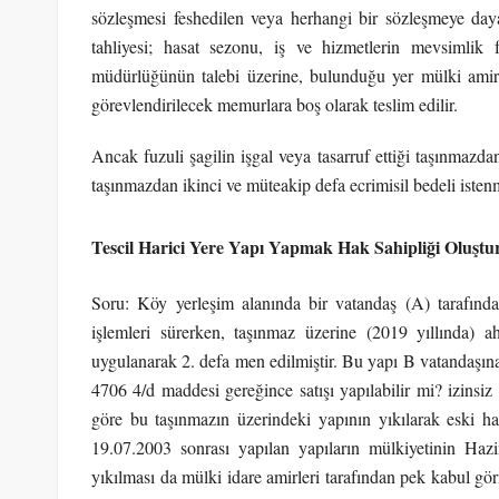
sözleşmesi feshedilen veya herhangi bir sözleşmeye daya
tahliyesi; hasat sezonu, iş ve hizmetlerin mevsimlik 
müdürlüğünün talebi üzerine, bulunduğu yer mülki amir
görevlendirilecek memurlara boş olarak teslim edilir.
Ancak fuzuli şagilin işgal veya tasarruf ettiği taşınmazd
taşınmazdan ikinci ve müteakip defa ecrimisil bedeli isten
Tescil Harici Yere Yapı Yapmak Hak Sahipliği Oluşt
Soru: Köy yerleşim alanında bir vatandaş (A) tarafından
işlemleri sürerken, taşınmaz üzerine (2019 yıllında)
uygulanarak 2. defa men edilmiştir. Bu yapı B vatandaşına h
4706 4/d maddesi gereğince satışı yapılabilir mi? izinsi
göre bu taşınmazın üzerindeki yapının yıkılarak eski h
19.07.2003 sonrası yapılan yapıların mülkiyetinin Haz
yıkılması da mülki idare amirleri tarafından pek kabul gör