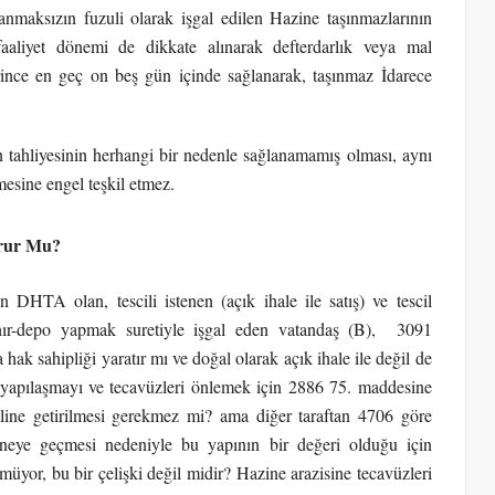
nmaksızın fuzuli olarak işgal edilen Hazine taşınmazlarının
faaliyet dönemi de dikkate alınarak defterdarlık veya mal
ince en geç on beş gün içinde sağlanarak, taşınmaz İdarece
an tahliyesinin herhangi bir nedenle sağlanamamış olması, aynı
mesine engel teşkil etmez.
urur Mu?
 DHTA olan, tescili istenen (açık ihale ile satış) ve tescil
 ahır-depo yapmak suretiyle işgal eden vatandaş (B), 3091
ak sahipliği yaratır mı ve doğal olarak açık ihale ile değil de
z yapılaşmayı ve tecavüzleri önlemek için 2886 75. maddesine
aline getirilmesi gerekmez mi? ama diğer taraftan 4706 göre
ineye geçmesi nedeniyle bu yapının bir değeri olduğu için
müyor, bu bir çelişki değil midir? Hazine arazisine tecavüzleri