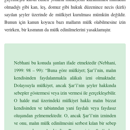
olmadığı gibi kan, leş, domuz gibi hukuk düzenince necis (kirli)
sayılan şeyler üzerinde de mülkiyet kurulması mümkün değildir.
Bunun için kanun koyucu bazı malların mülk olabilmesine izin
verirken, bir kısmının da mülk edinilmelerini yasaklamıştır.
Nebhani bu konuda şunları ifade etmektedir (Nebhani,
1999: 98 – 99): “Buna göre mülkiyet; Şar’î’nin, malın
kendisinden faydalanmakla alâkalı izni olmaktadır.
Dolayısıyla mülkiyet, ancak Şar’î’nin şeyler hakkında
sebepler göstermesi veya izin vermesi ile gerçekleşebilir.
O halde mal üzerindeki mülkiyet hakkı malın bizzat
kendisinden ve tabiatından yani faydalı veya faydasız
oluşundan gelmemektedir. O, ancak Şar’î’nin izninden
ve onu, malın mülk edinilmesini serbest kılan bir sebep