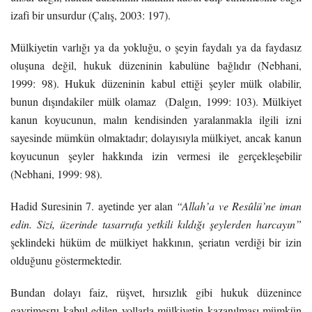
izafi bir unsurdur (Çalış, 2003: 197).
Mülkiyetin varlığı ya da yokluğu, o şeyin faydalı ya da faydasız
oluşuna değil, hukuk düzeninin kabulüne bağlıdır (Nebhani,
1999: 98). Hukuk düzeninin kabul ettiği şeyler mülk olabilir,
bunun dışındakiler mülk olamaz (Dalgın, 1999: 103). Mülkiyet
kanun koyucunun, malın kendisinden yaralanmakla ilgili izni
sayesinde mümkün olmaktadır; dolayısıyla mülkiyet, ancak kanun
koyucunun şeyler hakkında izin vermesi ile gerçekleşebilir
(Nebhani, 1999: 98).
Hadid Suresinin 7. ayetinde yer alan
“Allah’a ve Resûlü’ne iman
edin. Sizi, üzerinde tasarrufa yetkili kıldığı şeylerden harcayın”
şeklindeki hüküm de mülkiyet hakkının, şeriatın verdiği bir izin
olduğunu göstermektedir.
Bundan dolayı faiz, rüşvet, hırsızlık gibi hukuk düzenince
gayrimeşru kabul edilen yollarla mülkiyetin kazanılması mümkün