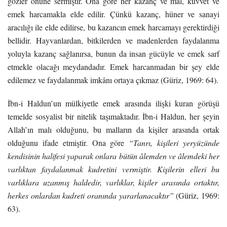
gözler önüne sermiştir. Ona göre her kazanç ve mal, kuvvet ve
emek harcamakla elde edilir. Çünkü kazanç, hüner ve sanayi
aracılığı ile elde edilirse, bu kazancın emek harcamayı gerektirdiği
bellidir. Hayvanlardan, bitkilerden ve madenlerden faydalanma
yoluyla kazanç sağlanırsa, bunun da insan gücüyle ve emek sarf
etmekle olacağı meydandadır. Emek harcanmadan bir şey elde
edilemez ve faydalanmak imkânı ortaya çıkmaz (Güriz, 1969: 64).
İbn-i Haldun’un mülkiyetle emek arasında ilişki kuran görüşü
temelde sosyalist bir nitelik taşımaktadır. İbn-i Haldun, her şeyin
Allah’ın malı olduğunu, bu malların da kişiler arasında ortak
olduğunu ifade etmiştir. Ona göre
“Tanrı, kişileri yeryüzünde
kendisinin halifesi yaparak onlara bütün âlemden ve âlemdeki her
varlıktan faydalanmak kudretini vermiştir. Kişilerin elleri bu
varlıklara uzanmış haldedir, varlıklar, kişiler arasında ortaktır,
herkes onlardan kudreti oranında yararlanacaktır”
(Güriz, 1969:
63).