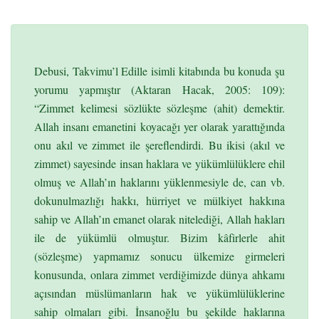
Debusi, Takvimu’l Edille isimli kitabında bu konuda şu
yorumu yapmıştır (Aktaran Hacak, 2005: 109):
“Zimmet kelimesi sözlükte sözleşme (ahit) demektir.
Allah insanı emanetini koyacağı yer olarak yarattığında
onu akıl ve zimmet ile şereflendirdi. Bu ikisi (akıl ve
zimmet) sayesinde insan haklara ve yükümlülüklere ehil
olmuş ve Allah’ın haklarını yüklenmesiyle de, can vb.
dokunulmazlığı hakkı, hürriyet ve mülkiyet hakkına
sahip ve Allah’ın emanet olarak nitelediği, Allah hakları
ile de yükümlü olmuştur. Bizim kâfirlerle ahit
(sözleşme) yapmamız sonucu ülkemize girmeleri
konusunda, onlara zimmet verdiğimizde dünya ahkamı
açısından müslümanların hak ve yükümlülüklerine
sahip olmaları gibi. İnsanoğlu bu şekilde haklarına