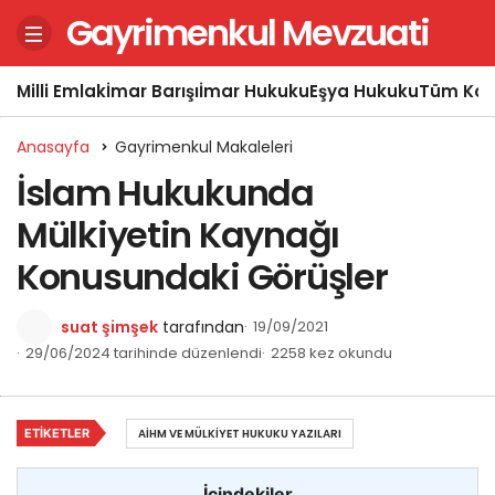
Gayrimenkul Mevzuati
Milli Emlak
İmar Barışı
İmar Hukuku
Eşya Hukuku
Tüm Kon
Anasayfa
Gayrimenkul Makaleleri
İslam Hukukunda
Mülkiyetin Kaynağı
Konusundaki Görüşler
suat şimşek
tarafından
19/09/2021
29/06/2024 tarihinde düzenlendi
2258 kez okundu
ETIKETLER
AİHM VE MÜLKIYET HUKUKU YAZILARI
İçindekiler