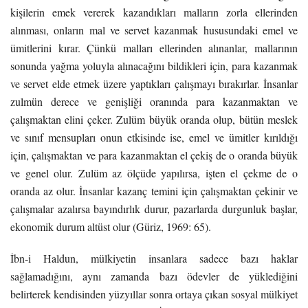
kişilerin emek vererek kazandıkları malların zorla ellerinden
alınması, onların mal ve servet kazanmak hususundaki emel ve
ümitlerini kırar. Çünkü malları ellerinden alınanlar, mallarının
sonunda yağma yoluyla alınacağını bildikleri için, para kazanmak
ve servet elde etmek üzere yaptıkları çalışmayı bırakırlar. İnsanlar
zulmün derece ve genişliği oranında para kazanmaktan ve
çalışmaktan elini çeker. Zulüm büyük oranda olup, bütün meslek
ve sınıf mensupları onun etkisinde ise, emel ve ümitler kırıldığı
için, çalışmaktan ve para kazanmaktan el çekiş de o oranda büyük
ve genel olur. Zulüm az ölçüde yapılırsa, işten el çekme de o
oranda az olur. İnsanlar kazanç temini için çalışmaktan çekinir ve
çalışmalar azalırsa bayındırlık durur, pazarlarda durgunluk başlar,
ekonomik durum altüst olur (Güriz, 1969: 65).
İbn-i Haldun, mülkiyetin insanlara sadece bazı haklar
sağlamadığını, aynı zamanda bazı ödevler de yüklediğini
belirterek kendisinden yüzyıllar sonra ortaya çıkan sosyal mülkiyet