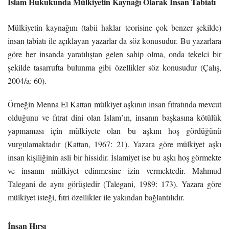
İslam Hukukunda Mülkiyetin Kaynağı Olarak İnsan Tabiatı
Mülkiyetin kaynağını (tabii haklar teorisine çok benzer şekilde)
insan tabiatı ile açıklayan yazarlar da söz konusudur. Bu yazarlara
göre her insanda yaratılıştan gelen sahip olma, onda tekelci bir
şekilde tasarrufta bulunma gibi özellikler söz konusudur (Çalış,
2004/a: 60).
Örneğin Menna El Kattan mülkiyet aşkının insan fıtratında mevcut
olduğunu ve fıtrat dini olan İslam’ın, insanın başkasına kötülük
yapmaması için mülkiyete olan bu aşkını hoş gördüğünü
vurgulamaktadır (Kattan, 1967: 21). Yazara göre mülkiyet aşkı
insan kişiliğinin asli bir hissidir. İslamiyet ise bu aşkı hoş görmekte
ve insanın mülkiyet edinmesine izin vermektedir. Mahmud
Talegani de aynı görüştedir (Talegani, 1989: 173). Yazara göre
mülkiyet isteği, fıtri özellikler ile yakından bağlantılıdır.
İnsan Hırsı