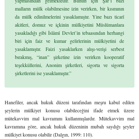
yapmasından gelmektedir. Bunun için Şar’î bazı
malların mülk olabilmesine izin verirken, bir kısmının
da mülk edinilmelerini yasaklamıştır. Yine bazı ticarî
akitleri, domuz ve içkinin mülkiyetini Müslümanlara
yasakladığı gibi İslâmî Devlet’in tebaasından herhangi
biri için faiz ve kumar gelirlerinin mülkiyetini de
yasaklamıştır. Faizi yasaklarken alışı-verişi serbest
bırakmış, “inan” şirketine izin verirken kooperatif
teşekküllerini, Anonim şirketleri, sigorta ve sigorta
şirketlerini ise yasaklamıştır.”
Hanefiler, ancak hukuk düzeni tarafından meşru kabul edilen
şeylerin mülkiyet konusu olabileceğini ifade etmek üzere
mütekavvim mal kavramını kullanmışlardır. Mütekavvim mal
kavramına göre, ancak hukuk düzeninin mubah saydığı şeyler
mülkiyet konusu olabilir (Dalgın, 1999: 110).