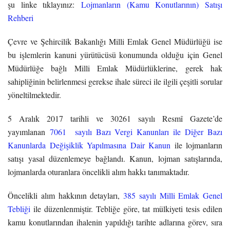
şu linke tıklayınız:
Lojmanların (Kamu Konutlarının) Satışı
Rehberi
Çevre ve Şehircilik Bakanlığı Milli Emlak Genel Müdürlüğü ise
bu işlemlerin kanuni yürütücüsü konumunda olduğu için Genel
Müdürlüğe bağlı Milli Emlak Müdürlüklerine, gerek hak
sahipliğinin belirlenmesi gerekse ihale süreci ile ilgili çeşitli sorular
yöneltilmektedir.
5 Aralık 2017 tarihli ve 30261 sayılı Resmî Gazete’de
yayımlanan
7061 sayılı Bazı Vergi Kanunları ile Diğer Bazı
Kanunlarda Değişiklik Yapılmasına Dair Kanun
ile lojmanların
satışı yasal düzenlemeye bağlandı. Kanun, lojman satışlarında,
lojmanlarda oturanlara öncelikli alım hakkı tanımaktadır.
Öncelikli alım hakkının detayları,
385 sayılı Milli Emlak Genel
Tebliği
ile düzenlenmiştir. Tebliğe göre, t
at mülkiyeti tesis edilen
kamu konutlarından ihalenin yapıldığı tarihte adlarına görev, sıra