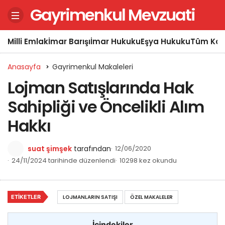
Gayrimenkul Mevzuati
Milli Emlak
İmar Barışı
İmar Hukuku
Eşya Hukuku
Tüm Kon
Anasayfa
Gayrimenkul Makaleleri
Lojman Satışlarında Hak
Sahipliği ve Öncelikli Alım
Hakkı
suat şimşek
tarafından
12/06/2020
24/11/2024 tarihinde düzenlendi
10298 kez okundu
ETIKETLER
LOJMANLARIN SATIŞI
ÖZEL MAKALELER
İçindekiler