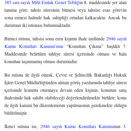
385 sıra sayılı Milli Emlak Genel Tebliği
n 8. maddesinde yer alan
tanıma göre; tahsis süresinin bitmesi veya tahsise esas görevin
sona ermesi halinde hak sahipliği ortadan kalkacaktır. Ancak bu
durumun iki istisnası bulunmaktadır.
Birinci istisna, tahsisi sona eren kişinin ihale tarihinde
2946 sayılı
Kamu Konutları Kanunu’nun
“Konuttan Çıkma” başlıklı 7.
Maddesinde belirtilen tahliye süresi içerisinde olması ve hala
konuttan taşınmamış olması durumudur.
Bu istisna ile ilgili olarak, Çevre ve Şehircilik Bakanlığı Hukuk
İşleri Genel Müdürlüğünden alınan görüş yazılarında tahliye süresi
içerisinde konutta oturmaya devam eden kişinin, konutun satış
ihalesinde hak sahibi olabileceği değerlendirilmekle birlikte; konu
ile ilgili kanuni bir düzenlemenin yapılmasının gerekmekte olduğu
bildirilmiştir.
İkinci istisna ise,
2946 sayılı Kamu Konutları Kanunu
nun 3.