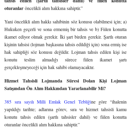
tahsis edilen (şartlı tahsisler dahil) ve fiilen konutta
oturanlar
öncelikli alım hakkına sahiptir.”
Yani öncelikli alım hakkı sahibinin söz konusu olabilmesi için; a)
Hukuken geçerli ve sona ermemiş bir tahsis ve b) Fiilen konutta
ikamet ediyor olmak gerekir. İki şart birden gerekir.
Şartlı oturan
kişinin tahsisi (lojman başkasına tahsis edildiği için) sona ermiş ise
hak sahipliği söz konusu değildir. Lojman tahsis edilen kişi ise
konutu teslim almadığı sürece fiilen ikamet şartı
gerçekleşmeyeceği için hak sahibi olamayacaktır.
Hizmet Tahsisli Lojmanda Süresi Dolan Kişi Lojman
Satışından Ön Alım Hakkından Yararlanabilir Mi?
385 sıra sayılı Milli Emlak Genel Tebliği
ne göre “ihalenin
yapıldığı tarihte; adlarına görev, sıra ve hizmet tahsisli kamu
konutu tahsis edilen (şartlı tahsisler dahil) ve fiilen konutta
oturanlar öncelikli alım hakkına sahiptir.”