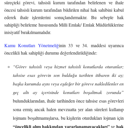
süreçteki görevi, tahsisli kurum tarafından belirlenen ve ihale
öncesi tahsisli kurum tarafından bildirilen nihaî hak sahibini kabul
ederek ihale işlemlerini sonuçlandırmaktır. Bu sebeple hak
sahipliği belirleme hususunda Milli Emlak/ Emlak Müdürlüklerine
inisiyatif bırakılmamalıdır.
Kamu Konutları Yönetmeliğ
inin 33 ve 34. maddesi uyarınca
öncelikli hak sahipliği durumu değerlendirildiğinde:
“Görev tahsisli veya hizmet tahsisli konutlarda oturanlar;
tahsise esas görevin son bulduğu tarihten itibaren iki ay;
başka kurumda aynı veya eşdeğer bir göreve nakledilenler en
geç altı ay içerisinde konutları boşaltmak zorunda”
bulunduklarından, ihale tarihinden önce tahsise esas görevleri
sona ermiş ancak halen mevzuatta yer alan süreleri kullanıp
lojmanı boşaltmamışlarsa, bu kişilerin oturdukları lojman için
“öncelikli alım hakkından yararlanamayacakları”
hak
ve