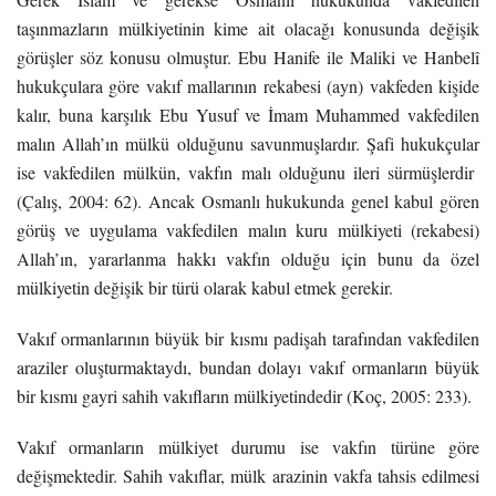
taşınmazların mülkiyetinin kime ait olacağı konusunda değişik
görüşler söz konusu olmuştur. Ebu Hanife ile Maliki ve Hanbelî
hukukçulara göre vakıf mallarının rekabesi (ayn) vakfeden kişide
kalır, buna karşılık Ebu Yusuf ve İmam Muhammed vakfedilen
malın Allah’ın mülkü olduğunu savunmuşlardır. Şafi hukukçular
ise vakfedilen mülkün, vakfın malı olduğunu ileri sürmüşlerdir
(Çalış, 2004: 62). Ancak Osmanlı hukukunda genel kabul gören
görüş ve uygulama vakfedilen malın kuru mülkiyeti (rekabesi)
Allah’ın, yararlanma hakkı vakfın olduğu için bunu da özel
mülkiyetin değişik bir türü olarak kabul etmek gerekir.
Vakıf ormanlarının büyük bir kısmı padişah tarafından vakfedilen
araziler oluşturmaktaydı, bundan dolayı vakıf ormanların büyük
bir kısmı gayri sahih vakıfların mülkiyetindedir (Koç, 2005: 233).
Vakıf ormanların mülkiyet durumu ise vakfın türüne göre
değişmektedir. Sahih vakıflar, mülk arazinin vakfa tahsis edilmesi