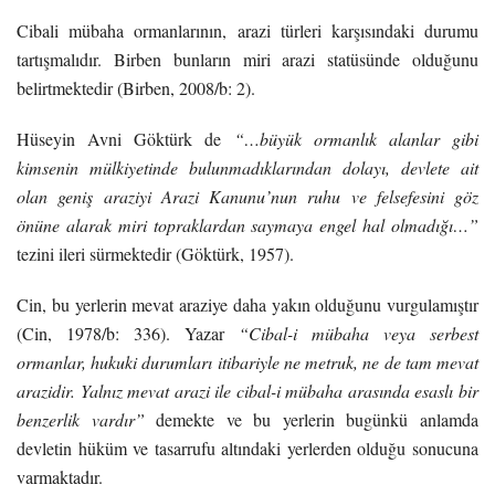
Cibali mübaha ormanlarının, arazi türleri karşısındaki durumu
tartışmalıdır. Birben bunların miri arazi statüsünde olduğunu
belirtmektedir (Birben, 2008/b: 2).
Hüseyin Avni Göktürk de
“…büyük ormanlık alanlar gibi
kimsenin mülkiyetinde bulunmadıklarından dolayı, devlete ait
olan geniş araziyi Arazi Kanunu’nun ruhu ve felsefesini göz
önüne alarak miri topraklardan saymaya engel hal olmadığı…”
tezini ileri sürmektedir (Göktürk, 1957).
Cin, bu yerlerin mevat araziye daha yakın olduğunu vurgulamıştır
(Cin, 1978/b: 336). Yazar
“Cibal-i mübaha veya serbest
ormanlar, hukuki durumları itibariyle ne metruk, ne de tam mevat
arazidir. Yalnız mevat arazi ile cibal-i mübaha arasında esaslı bir
benzerlik vardır”
demekte ve bu yerlerin bugünkü anlamda
devletin hüküm ve tasarrufu altındaki yerlerden olduğu sonucuna
varmaktadır.