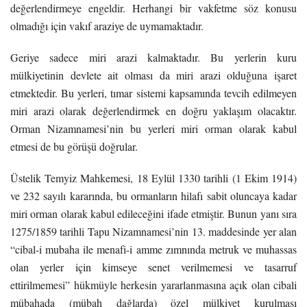
değerlendirmeye engeldir. Herhangi bir vakfetme söz konusu
olmadığı için vakıf araziye de uymamaktadır.
Geriye sadece miri arazi kalmaktadır. Bu yerlerin kuru
mülkiyetinin devlete ait olması da miri arazi olduğuna işaret
etmektedir. Bu yerleri, tımar sistemi kapsamında tevcih edilmeyen
miri arazi olarak değerlendirmek en doğru yaklaşım olacaktır.
Orman Nizamnamesi’nin bu yerleri miri orman olarak kabul
etmesi de bu görüşü doğrular.
Üstelik Temyiz Mahkemesi, 18 Eylül 1330 tarihli (1 Ekim 1914)
ve 232 sayılı kararında, bu ormanların hilafı sabit oluncaya kadar
miri orman olarak kabul edileceğini ifade etmiştir. Bunun yanı sıra
1275/1859 tarihli Tapu Nizamnamesi’nin 13. maddesinde yer alan
“cibal-i mubaha ile menafi-i amme zımnında metruk ve muhassas
olan yerler için kimseye senet verilmemesi ve tasarruf
ettirilmemesi” hükmüyle herkesin yararlanmasına açık olan cibali
mübahada (mübah dağlarda) özel mülkiyet kurulması