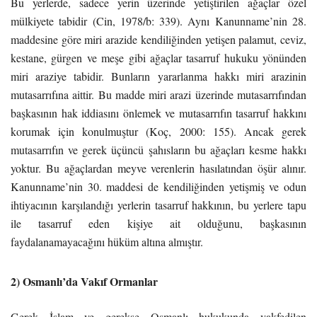
Bu yerlerde, sadece yerin üzerinde yetiştirilen ağaçlar özel
mülkiyete tabidir (Cin, 1978/b: 339). Aynı Kanunname’nin 28.
maddesine göre miri arazide kendiliğinden yetişen palamut, ceviz,
kestane, gürgen ve meşe gibi ağaçlar tasarruf hukuku yönünden
miri araziye tabidir. Bunların yararlanma hakkı miri arazinin
mutasarrıfına aittir. Bu madde miri arazi üzerinde mutasarrıfından
başkasının hak iddiasını önlemek ve mutasarrıfın tasarruf hakkını
korumak için konulmuştur (Koç, 2000: 155). Ancak gerek
mutasarrıfın ve gerek üçüncü şahısların bu ağaçları kesme hakkı
yoktur. Bu ağaçlardan meyve verenlerin hasılatından öşür alınır.
Kanunname’nin 30. maddesi de kendiliğinden yetişmiş ve odun
ihtiyacının karşılandığı yerlerin tasarruf hakkının, bu yerlere tapu
ile tasarruf eden kişiye ait olduğunu, başkasının
faydalanamayacağını hüküm altına almıştır.
2) Osmanlı’da Vakıf Ormanlar
Gerek İslam ve gerekse Osmanlı hukukunda vakfedilen