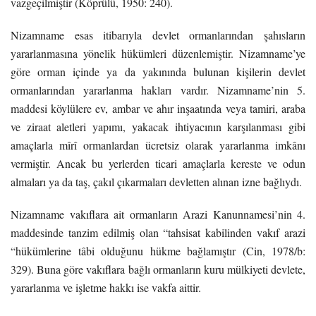
vazgeçilmiştir (Köprülü, 1950: 240).
Nizamname esas itibarıyla devlet ormanlarından şahısların
yararlanmasına yönelik hükümleri düzenlemiştir. Nizamname’ye
göre orman içinde ya da yakınında bulunan kişilerin devlet
ormanlarından yararlanma hakları vardır. Nizamname’nin 5.
maddesi köylülere ev, ambar ve ahır inşaatında veya tamiri, araba
ve ziraat aletleri yapımı, yakacak ihtiyacının karşılanması gibi
amaçlarla mîrî ormanlardan ücretsiz olarak yararlanma imkânı
vermiştir. Ancak bu yerlerden ticari amaçlarla kereste ve odun
almaları ya da taş, çakıl çıkarmaları devletten alınan izne bağlıydı.
Nizamname vakıflara ait ormanların Arazi Kanunnamesi’nin 4.
maddesinde tanzim edilmiş olan “tahsisat kabilinden vakıf arazi
“hükümlerine tâbi olduğunu hükme bağlamıştır (Cin, 1978/b:
329). Buna göre vakıflara bağlı ormanların kuru mülkiyeti devlete,
yararlanma ve işletme hakkı ise vakfa aittir.