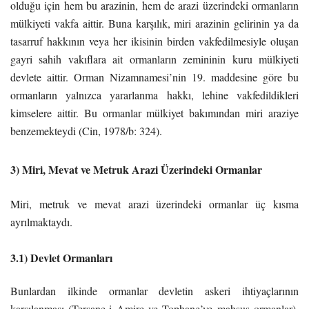
olduğu için hem bu arazinin, hem de arazi üzerindeki ormanların
mülkiyeti vakfa aittir. Buna karşılık, miri arazinin gelirinin ya da
tasarruf hakkının veya her ikisinin birden vakfedilmesiyle oluşan
gayri sahih vakıflara ait ormanların zemininin kuru mülkiyeti
devlete aittir. Orman Nizamnamesi’nin 19. maddesine göre bu
ormanların yalnızca yararlanma hakkı, lehine vakfedildikleri
kimselere aittir. Bu ormanlar mülkiyet bakımından miri araziye
benzemekteydi (Cin, 1978/b: 324).
3) Miri, Mevat ve Metruk Arazi Üzerindeki Ormanlar
Miri, metruk ve mevat arazi üzerindeki ormanlar üç kısma
ayrılmaktaydı.
3.1) Devlet Ormanları
Bunlardan ilkinde ormanlar devletin askeri ihtiyaçlarının
karşılanması (Tersane-i Amire ve Tophane’ye mahsus ormanlar),