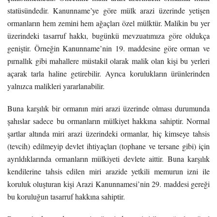
statüsündedir. Kanunname’ye göre mülk arazi üzerinde yetişen
ormanların hem zemini hem ağaçları özel mülktür. Malikin bu yer
üzerindeki tasarruf hakkı, bugünkü mevzuatımıza göre oldukça
geniştir. Örneğin Kanunname’nin 19. maddesine göre orman ve
pırnallık gibi mahallere müstakil olarak malik olan kişi bu yerleri
açarak tarla haline getirebilir. Ayrıca korulukların ürünlerinden
yalnızca malikleri yararlanabilir.
Buna karşılık bir ormanın miri arazi üzerinde olması durumunda
şahıslar sadece bu ormanların mülkiyet hakkına sahiptir. Normal
şartlar altında miri arazi üzerindeki ormanlar, hiç kimseye tahsis
(tevcih) edilmeyip devlet ihtiyaçları (tophane ve tersane gibi) için
ayrıldıklarında ormanların mülkiyeti devlete aittir. Buna karşılık
kendilerine tahsis edilen miri arazide yetkili memurun izni ile
koruluk oluşturan kişi Arazi Kanunnamesi’nin 29. maddesi gereği
bu koruluğun tasarruf hakkına sahiptir.