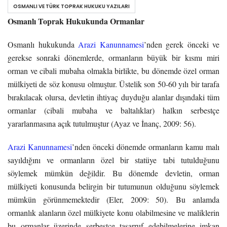
OSMANLI VE TÜRK TOPRAK HUKUKU YAZILARI
Osmanlı Toprak Hukukunda Ormanlar
Osmanlı hukukunda
Arazi Kanunnamesi
’nden gerek önceki ve
gerekse sonraki dönemlerde, ormanların büyük bir kısmı miri
orman ve cibali mubaha olmakla birlikte, bu dönemde özel orman
mülkiyeti de söz konusu olmuştur. Üstelik son 50-60 yılı bir tarafa
bırakılacak olursa, devletin ihtiyaç duyduğu alanlar dışındaki tüm
ormanlar (cibali mubaha ve baltalıklar) halkın serbestçe
yararlanmasına açık tutulmuştur (Ayaz ve İnanç, 2009: 56).
Arazi Kanunnamesi
’nden önceki dönemde ormanların kamu malı
sayıldığını ve ormanların özel bir statüye tabi tutulduğunu
söylemek mümkün değildir. Bu dönemde devletin, orman
mülkiyeti konusunda belirgin bir tutumunun olduğunu söylemek
mümkün görünmemektedir (Eler, 2009: 50). Bu anlamda
ormanlık alanların özel mülkiyete konu olabilmesine ve maliklerin
bu ormanlar üzerinde serbestçe tasarruf edebilmelerine imkan