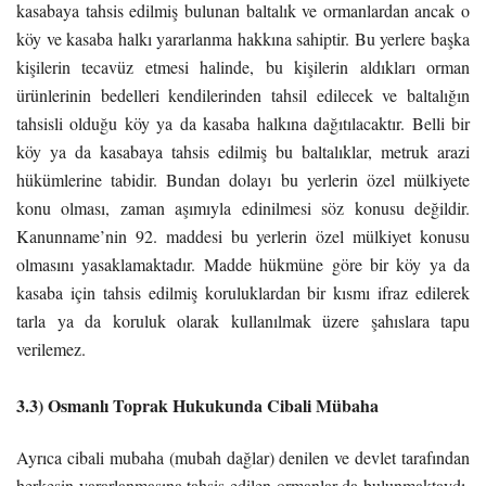
kasabaya tahsis edilmiş bulunan baltalık ve ormanlardan ancak o
köy ve kasaba halkı yararlanma hakkına sahiptir. Bu yerlere başka
kişilerin tecavüz etmesi halinde, bu kişilerin aldıkları orman
ürünlerinin bedelleri kendilerinden tahsil edilecek ve baltalığın
tahsisli olduğu köy ya da kasaba halkına dağıtılacaktır. Belli bir
köy ya da kasabaya tahsis edilmiş bu baltalıklar, metruk arazi
hükümlerine tabidir. Bundan dolayı bu yerlerin özel mülkiyete
konu olması, zaman aşımıyla edinilmesi söz konusu değildir.
Kanunname’nin 92. maddesi bu yerlerin özel mülkiyet konusu
olmasını yasaklamaktadır. Madde hükmüne göre bir köy ya da
kasaba için tahsis edilmiş koruluklardan bir kısmı ifraz edilerek
tarla ya da koruluk olarak kullanılmak üzere şahıslara tapu
verilemez.
3.3) Osmanlı Toprak Hukukunda Cibali Mübaha
Ayrıca cibali mubaha (mubah dağlar) denilen ve devlet tarafından
herkesin yararlanmasına tahsis edilen ormanlar da bulunmaktaydı.