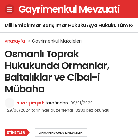
Gayrimenkul Mevzuati
Milli Emlak
İmar Barışı
İmar Hukuku
Eşya Hukuku
Tüm Kon
Anasayfa
Gayrimenkul Makaleleri
Osmanlı Toprak
Hukukunda Ormanlar,
Baltalıklar ve Cibal-i
Mübaha
suat şimşek
tarafından
09/01/2020
29/06/2024 tarihinde düzenlendi
3280 kez okundu
ETIKETLER
ORMAN HUKUKU MAKALELERI