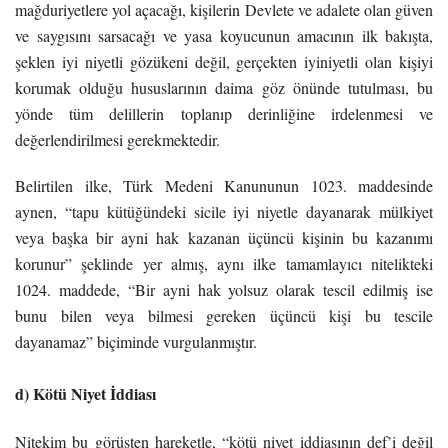
mağduriyetlere yol açacağı, kişilerin Devlete ve adalete olan güven
ve saygısını sarsacağı ve yasa koyucunun amacının ilk bakışta,
şeklen iyi niyetli gözükeni değil, gerçekten iyiniyetli olan kişiyi
korumak olduğu hususlarının daima göz önünde tutulması, bu
yönde tüm delillerin toplanıp derinliğine irdelenmesi ve
değerlendirilmesi gerekmektedir.
Belirtilen ilke, Türk Medeni Kanununun 1023. maddesinde
aynen, “tapu kütüğündeki sicile iyi niyetle dayanarak mülkiyet
veya başka bir ayni hak kazanan üçüncü kişinin bu kazanımı
korunur” şeklinde yer almış, aynı ilke tamamlayıcı nitelikteki
1024. maddede, “Bir ayni hak yolsuz olarak tescil edilmiş ise
bunu bilen veya bilmesi gereken üçüncü kişi bu tescile
dayanamaz” biçiminde vurgulanmıştır.
d) Kötü Niyet İddiası
Nitekim bu görüşten hareketle, “kötü niyet iddiasının def’i değil