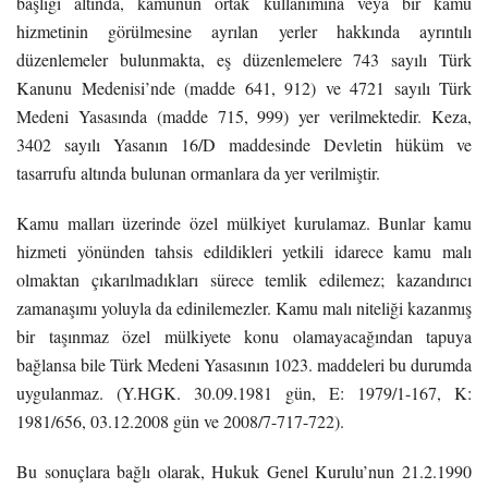
başlığı altında, kamunun ortak kullanımına veya bir kamu
hizmetinin görülmesine ayrılan yerler hakkında ayrıntılı
düzenlemeler bulunmakta, eş düzenlemelere 743 sayılı Türk
Kanunu Medenisi’nde (madde 641, 912) ve 4721 sayılı Türk
Medeni Yasasında (madde 715, 999) yer verilmektedir. Keza,
3402 sayılı Yasanın 16/D maddesinde Devletin hüküm ve
tasarrufu altında bulunan ormanlara da yer verilmiştir.
Kamu malları üzerinde özel mülkiyet kurulamaz. Bunlar kamu
hizmeti yönünden tahsis edildikleri yetkili idarece kamu malı
olmaktan çıkarılmadıkları sürece temlik edilemez; kazandırıcı
zamanaşımı yoluyla da edinilemezler. Kamu malı niteliği kazanmış
bir taşınmaz özel mülkiyete konu olamayacağından tapuya
bağlansa bile Türk Medeni Yasasının 1023. maddeleri bu durumda
uygulanmaz. (Y.HGK. 30.09.1981 gün, E: 1979/1-167, K:
1981/656, 03.12.2008 gün ve 2008/7-717-722).
Bu sonuçlara bağlı olarak, Hukuk Genel Kurulu’nun 21.2.1990