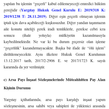
yapılan bu işlemin “geçerli” kabul edilemeyeceği emredici hüküm
Yargıtay Hukuk Genel Kurulu E: 2019/318 K:
gereğidir (
2019/1238 T: 28.11.2019)
. Diğer eşin geçerli olmayan işlemin
iptali için dava açabileceği kuşkusuzdur. Diğer yandan taşınmazın
aile konutu niteliği gerek iradi temliklerle, gerekse cebri icra
sonucu (ihale yoluyla) mülkiyetin kazanılmasıyla
kaybedilmektedir. Ne var ki bu durum geçersiz olan işleme
“geçerlilik” kazandırmayacaktır. Başka bir ifade ile “ölü işlem”
diriltilemeyecektir. Aynı ilkelere Hukuk Genel Kurulunun
13.12.2017 tarih, 2017/2-2906 E. ve 2017/1723 K. sayılı
kararında da yer verilmiştir.
c) Arsa Payı İnşaat Sözleşmelerinde Müteahhitten Pay Alan
Kişinin Durumu
Yargıtay içtihatlarında, arsa payı karşılığı inşaat yapım
sözleşmesinin, arsa sahibi veya sahipleri ile yüklenici arasında