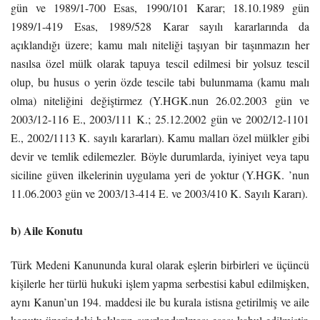
gün ve 1989/1-700 Esas, 1990/101 Karar; 18.10.1989 gün
1989/1-419 Esas, 1989/528 Karar sayılı kararlarında da
açıklandığı üzere; kamu malı niteliği taşıyan bir taşınmazın her
nasılsa özel mülk olarak tapuya tescil edilmesi bir yolsuz tescil
olup, bu husus o yerin özde tescile tabi bulunmama (kamu malı
olma) niteliğini değiştirmez (Y.HGK.nun 26.02.2003 gün ve
2003/12-116 E., 2003/111 K.; 25.12.2002 gün ve 2002/12-1101
E., 2002/1113 K. sayılı kararları). Kamu malları özel mülkler gibi
devir ve temlik edilemezler. Böyle durumlarda, iyiniyet veya tapu
siciline güven ilkelerinin uygulama yeri de yoktur (Y.HGK. ’nun
11.06.2003 gün ve 2003/13-414 E. ve 2003/410 K. Sayılı Kararı).
b) Aile Konutu
Türk Medeni Kanununda kural olarak eşlerin birbirleri ve üçüncü
kişilerle her türlü hukuki işlem yapma serbestisi kabul edilmişken,
aynı Kanun’un 194. maddesi ile bu kurala istisna getirilmiş ve aile