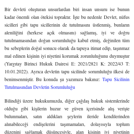
Bir devleti oluşturan unsurlardan biri insan unsuru ise bunun
kadar önemli olan ötekisi topraktır. İşte bu nedenle Devlet, nüfus
sicilleri gibi tapu sicillerinin de tutulmasını üstlenmiş, bunların
aleniliğini (herkese açık olmasını) sağlamış, iyi ve doğru
tutulmamasından doğan sorumluluğu kabul etmiş, değinilen tüm
bu sebeplerin doğal sonucu olarak da tapuya itimat edip, taşınmaz
mal edinen kişinin iyi niyetini korumak zorunluluğunu duymuştur
(Yargıtay Birinci Hukuk Dairesi E: 2021/2821 K: 2022/43 T:
10.01.2022). Ayrıca devletin tapu sicilinde sorumluluğu ilkesi de
benimsenmiştir. Bu konuda şu yazımıza bakınız:
Tapu Sicilinin
Tutulmasından Devletin Sorumluluğu
Bilindiği üzere hukukumuzda, diğer çağdaş hukuk sistemlerinde
olduğu gibi kişilerin huzur ve güven içerisinde alış verişte
bulunmaları, satın aldıkları şeylerin ileride kendilerinden
alınabileceği endişelerini taşımamaları, dolayısıyla toplum
düzenini sağlamak düşüncesiyle, alan kişinin iyi niyetinin