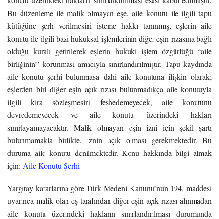
konutu üzerindeki hakların sınırlandırılması esası kabul edilmiştir.
Bu düzenleme ile malik olmayan eşe, aile konutu ile ilgili tapu
kütüğüne şerh verilmesini isteme hakkı tanınmış, eşlerin aile
konutu ile ilgili bazı hukuksal işlemlerinin diğer eşin rızasına bağlı
olduğu kuralı getirilerek eşlerin hukuki işlem özgürlüğü “aile
birliğinin’’ korunması amacıyla sınırlandırılmıştır. Tapu kaydında
aile konutu şerhi bulunmasa dahi aile konutuna ilişkin olarak;
eşlerden biri diğer eşin açık rızası bulunmadıkça aile konutuyla
ilgili kira sözleşmesini feshedemeyecek, aile konutunu
devredemeyecek ve aile konutu üzerindeki hakları
sınırlayamayacaktır. Malik olmayan eşin izni için şekil şartı
bulunmamakla birlikte, iznin açık olması gerekmektedir. Bu
duruma aile konutu denilmektedir. Konu hakkında bilgi almak
için:
Aile Konutu Şerhi
Yargıtay kararlarına göre Türk Medeni Kanunu’nun 194. maddesi
uyarınca malik olan eş tarafından diğer eşin açık rızası alınmadan
aile konutu üzerindeki hakların sınırlandırılması durumunda