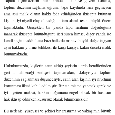
Tapulu taşınmazların intikallerinde, huzur ve güveni koruma,
toplum düzenini sağlama uğruna, tapu kaydında ismi geçmeyen
ama asıl malik olanın hakkı feda edildiğinden iktisapta bulunan
kişinin, iyi niyetli olup olmadığının tam olarak tespiti büyük önem
taşımaktadır. Gerçekten bir yanda tapu sicilinin doğruluğuna
inanarak iktisapta bulunduğunu ileri süren kimse, diğer yanda ise
kendisi için maddi, hatta bazı hallerde manevi büyük değer taşıyan
ayni hakkını yitirme tehlikesi ile karşı karşıya kalan önceki malik
bulunmaktadır.
Hukukumuzda, kişilerin satın aldığı şeylerin ilerde kendilerinden
geri alınabileceği endişesi taşımamaları, dolayısıyla toplum
düzeninin sağlanması düşüncesiyle, satın alan kişinin iyi niyetinin
korunması ilkesi kabul edilmiştir. Bir tanımlama yapmak gerekirse
iyi niyetten maksat, hakkın doğumuna engel olacak bir hususun
hak iktisap edilirken kusursuz olarak bilinmemesidir.
Bu nedenle, yüzeysel ve şekilci bir araştırma ve yaklaşımın büyük