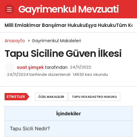
Gayrimenkul Mevzuati
Milli Emlak
İmar Barışı
İmar Hukuku
Eşya Hukuku
Tüm Kon
Anasayfa
Gayrimenkul Makaleleri
Tapu Siciline Güven İlkesi
suat şimşek
tarafından
24/11/2022
24/11/2024 tarihinde düzenlendi
14630 kez okundu
ETIKETLER
ÖZEL MAKALELER
TAPU VE KADASTRO HUKUKU
İçindekiler
Tapu Sicili Nedir?