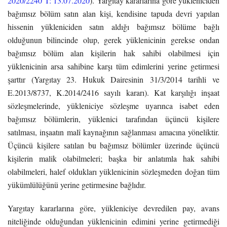
2020/2240 T: 13.07.2020
). Yargıtay kararlarına göre yükleniciden
bağımsız bölüm satın alan kişi, kendisine tapuda devri yapılan
hissenin yükleniciden satın aldığı bağımsız bölüme bağlı
olduğunun bilincinde olup, gerek yüklenicinin gerekse ondan
bağımsız bölüm alan kişilerin hak sahibi olabilmesi için
yüklenicinin arsa sahibine karşı tüm edimlerini yerine getirmesi
şarttır (Yargıtay 23. Hukuk Dairesinin
31/3/2014
tarihli ve
E.2013/8737, K.2014/2416 sayılı kararı). Kat karşılığı inşaat
sözleşmelerinde, yükleniciye sözleşme uyarınca isabet eden
bağımsız bölümlerin, yüklenici tarafından üçüncü kişilere
satılması, inşaatın malî kaynağının sağlanması amacına yöneliktir.
Üçüncü kişilere satılan bu bağımsız bölümler üzerinde üçüncü
kişilerin malik olabilmeleri; başka bir anlatımla hak sahibi
olabilmeleri, halef oldukları yüklenicinin sözleşmeden doğan tüm
yükümlülüğünü yerine getirmesine bağlıdır.
Yargıtay kararlarına göre, yükleniciye devredilen pay, avans
niteliğinde olduğundan yüklenicinin edimini yerine getirmediği