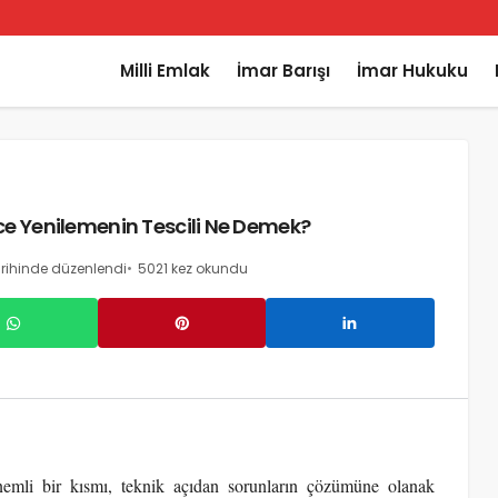
Milli Emlak
İmar Barışı
İmar Hukuku
ce Yenilemenin Tescili Ne Demek?
rihinde düzenlendi
5021 kez okundu
önemli bir kısmı, teknik açıdan sorunların çözümüne olanak