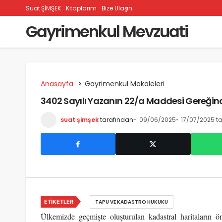
Suat ŞİMŞEK
Kitaplarım
Bize Ulaşın
Gayrimenkul Mevzuati
Anasayfa
Gayrimenkul Makaleleri
3402 Sayılı Yazanın 22/a Maddesi Gereğin
suat şimşek
tarafından
09/06/2025
17/07/2025 ta
ETIKETLER
TAPU VE KADASTRO HUKUKU
Ülkemizde geçmişte oluşturulan kadastral haritaların 