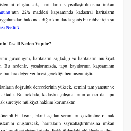
stemini oluşturacak, haritaların sayısallaştırılmasına imkan
anunu
‘nun 22/a maddesi kapsamında kadastral haritaların
ygulamaları hakkında diğer konularda geniş bir rehber için şu
ası Nedir?
in Tescili Neden Yapılır?
nır güvenliğini, haritaların sağladığı ve haritaların mülkiyet
r. Bu nedenle, yasalarımızda, tapu kayıtlarının kapsamının
se bunlara değer verilmesi gerektiği benimsenmiştir.
lanların doğruluk derecelerinin yüksek, zemini tam yansıtır ve
maktadır. Bu noktada, kadastro çalışmalarının amacı da tapu
rmak suretiyle mülkiyet hakkını korumaktır.
n önemli bir kısmı, teknik açıdan sorunların çözümüne olanak
stemini oluşturacak, haritaların sayısallaştırılmasına imkan
e koordinat sistemlerinde, farklı türlerdeki altlıklarla çizilmiş