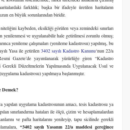
italardaki farklılık; başka bir ifadeyle üretilen haritaların
zun en büyük sorunlarından biridir.
niteliğini kaybeden, eksikliği görülen veya zemindeki sınırları
n yenilenmesi ve uygulanabilir hale getirilmesi zorunlu olmuş;
arınca yenileme çalışmaları (yenileme kadastrosu) yapılmış, bu
ılı Yasa ile getirilen
3402 sayılı Kadastro Kanunu
‘nun 22/a
Resmi Gazete’de yayımlanarak yürürlüğe giren “Kadastro
ki Gerekli Düzeltmelerin Yapılmasında Uygulanacak Usul ve
 (uygulama kadastrosu) yapılmaya başlanmıştır.
Ne Demek?
a yapılan uygulama kadastrosunun amacı, tesis kadastrosu ya
apılan sınırlandırma hataları ile ölçü, çizim ve hesaplamalardan
larını ve pafta haritalarını yenileyip, tapu sicilinde gerekli
“3402 sayılı Yasanın 22/a maddesi gereğince
ulamalara,