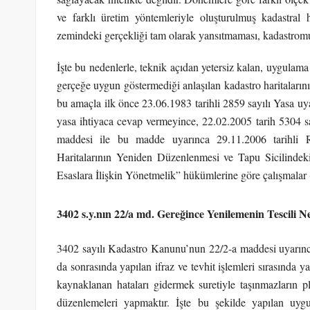
ve farklı üretim yöntemleriyle oluşturulmuş kadastral har
zemindeki gerçekliği tam olarak yansıtmaması, kadastromu
İşte bu nedenlerle, teknik açıdan yetersiz kalan, uygulama 
gerçeğe uygun göstermediği anlaşılan kadastro haritalarını
bu amaçla ilk önce 23.06.1983 tarihli 2859 sayılı Yasa uy
yasa ihtiyaca cevap vermeyince, 22.02.2005 tarih 5304 say
maddesi ile bu madde uyarınca 29.11.2006 tarihli 
Haritalarının Yeniden Düzenlenmesi ve Tapu Sicilinde
Esaslara İlişkin Yönetmelik” hükümlerine göre çalışmalar
3402 s.y.nın 22/a md. Gereğince Yenilemenin Tescili 
3402 sayılı Kadastro Kanunu’nun 22/2-a maddesi uyarınc
da sonrasında yapılan ifraz ve tevhit işlemleri sırasında y
kaynaklanan hataları gidermek suretiyle taşınmazların plan
düzenlemeleri yapmaktır. İşte bu şekilde yapılan uyg