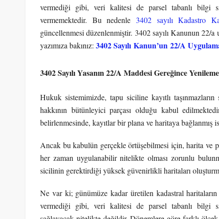
vermediği gibi, veri kalitesi de parsel tabanlı bilgi si
vermemektedir. Bu nedenle
3402 sayılı Kadastro K
güncellenmesi düzenlenmiştir. 3402 sayılı Kanunun 22/a u
3402 Sayılı Kanun’un 22/A Uygulam
yazımıza bakınız:
3402 Sayılı Yasanın 22/A Maddesi Gereğince Yenilemen
Hukuk sistemimizde, tapu siciline kayıtlı taşınmazların sı
hakkının bütünleyici parçası olduğu kabul edilmektedi
belirlenmesinde, kayıtlar bir plana ve haritaya bağlanmış i
Ancak bu kabulün gerçekle örtüşebilmesi için, harita ve p
her zaman uygulanabilir nitelikte olması zorunlu bulun
sicilinin gerektirdiği yüksek güvenirlikli haritaları oluştu
Ne var ki; günümüze kadar üretilen kadastral haritaları
vermediği gibi, veri kalitesi de parsel tabanlı bilgi si
sağlayacak nitelikte değildir. Dönemlere göre farklı ölçek v