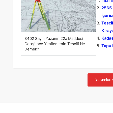
İmar İ
2565 
İçeri
Tescil
Kiraya
Kadas
3402 Sayılı Yazanın 22a Maddesi
Gereğince Yenilemenin Tescili Ne
Tapu 
Demek?
Yorumları