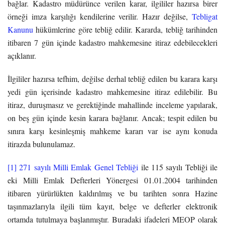
bağlar. Kadastro müdürünce verilen karar, ilgililer hazırsa birer
örneği imza karşılığı kendilerine verilir. Hazır değilse,
Tebligat
Kanunu
hükümlerine göre tebliğ edilir. Kararda, tebliğ tarihinden
itibaren 7 gün içinde kadastro mahkemesine itiraz edebilecekleri
açıklanır.
İlgililer hazırsa tefhim, değilse derhal tebliğ edilen bu karara karşı
yedi gün içerisinde kadastro mahkemesine itiraz edilebilir. Bu
itiraz, duruşmasız ve gerektiğinde mahallinde inceleme yapılarak,
on beş gün içinde kesin karara bağlanır. Ancak; tespit edilen bu
sınıra karşı kesinleşmiş mahkeme kararı var ise aynı konuda
itirazda bulunulamaz.
[1]
271 sayılı Milli Emlak Genel Tebliği
ile 115 sayılı Tebliği ile
eki Milli Emlak Defterleri Yönergesi 01.01.2004 tarihinden
itibaren yürürlükten kaldırılmış ve bu tarihten sonra Hazine
taşınmazlarıyla ilgili tüm kayıt, belge ve defterler elektronik
ortamda tutulmaya başlanmıştır. Buradaki ifadeleri MEOP olarak