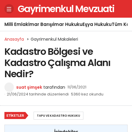
Gayrimenkul Mevzuati
Milli Emlak
İmar Barışı
İmar Hukuku
Eşya Hukuku
Tüm Kon
Anasayfa
Gayrimenkul Makaleleri
Kadastro Bölgesi ve
Kadastro Çalışma Alanı
Nedir?
suat şimşek
tarafından
11/06/2021
21/06/2024 tarihinde düzenlendi
5360 kez okundu
ETIKETLER
TAPU VE KADASTRO HUKUKU
İçindekiler