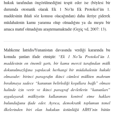
hukuk tarafından öngörülmediğini tespit eder ise (böylesi bir
durumda otomatik olarak Ek 1 No’lu Ek Protokol’ün 1.
maddesinin ihlali söz konusu olacağından) daha ileriye giderek
müdahalenin kamu yararına olup olmadığını ya da meşru bir
amaca matuf olmadığını araştırmamaktadır (Grgiç vd, 2007: 13).
Mahkeme İatridis/Yunanistan davasında verdiği kararında bu
konuda şunları ifade etmiştir: “
Ek 1 No’lu Protokol’ün 1.
maddesinin en önemli şartı, bir kamu mercii tarafından mülk
dokunulmazlığına yapılacak herhangi bir müdahalenin hukuki
olmasıdır: birinci paragrafın ikinci cümlesi mülkten mahrum
bırakmaya sadece “kanunun belirlediği koşullara bağlı” olması
halinde izin verir ve ikinci paragraf devletlerin “kanunları”
uygulayarak mülkiyetin kullanımını kontrol etme hakları
bulunduğunu ifade eder. Ayrıca, demokratik toplumun temel
ilkelerinden biri olan hukukun üstünlüğü AİHS’nin bütün