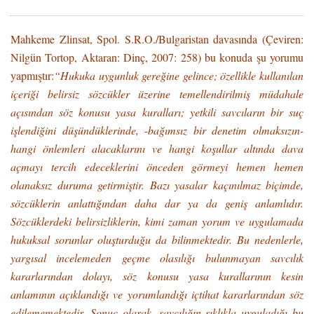
Mahkeme Zlinsat, Spol. S.R.O./Bulgaristan davasında (Çeviren:
Nilgün Tortop, Aktaran: Dinç, 2007: 258) bu konuda şu yorumu
yapmıştır:
“Hukuka uygunluk gereğine gelince; özellikle kullanılan
içeriği belirsiz sözcükler üzerine temellendirilmiş müdahale
açısından söz konusu yasa kuralları; yetkili savcıların bir suç
işlendiğini düşündüklerinde, -bağımsız bir denetim olmaksızın-
hangi önlemleri alacaklarını ve hangi koşullar altında dava
açmayı tercih edeceklerini önceden görmeyi hemen hemen
olanaksız duruma getirmiştir. Bazı yasalar kaçınılmaz biçimde,
sözcüklerin anlattığından daha dar ya da geniş anlamlıdır.
Sözcüklerdeki belirsizliklerin, kimi zaman yorum ve uygulamada
hukuksal sorunlar oluşturduğu da bilinmektedir. Bu nedenlerle,
yargısal incelemeden geçme olasılığı bulunmayan savcılık
kararlarından dolayı, söz konusu yasa kurallarının kesin
anlamının açıklandığı ve yorumlandığı içtihat kararlarından söz
edilememektedir. Sonuç olarak, savcılığın sıklıkla uyguladığı bu