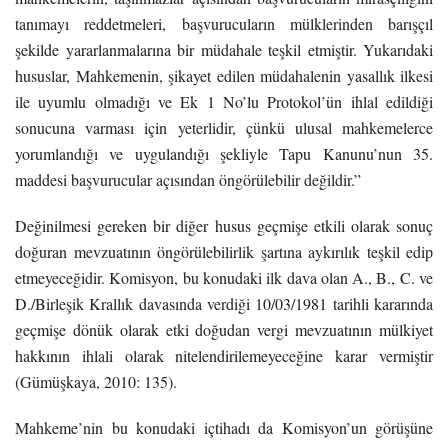
tanımayı reddetmeleri, başvurucuların mülklerinden barışçıl
şekilde yararlanmalarına bir müdahale teşkil etmiştir. Yukarıdaki
hususlar, Mahkemenin, şikayet edilen müdahalenin yasallık ilkesi
ile uyumlu olmadığı ve Ek 1 No’lu Protokol’ün ihlal edildiği
sonucuna varması için yeterlidir, çünkü ulusal mahkemelerce
yorumlandığı ve uygulandığı şekliyle Tapu Kanunu’nun 35.
maddesi başvurucular açısından öngörülebilir değildir.”
Değinilmesi gereken bir diğer husus geçmişe etkili olarak sonuç
doğuran mevzuatının öngörülebilirlik şartına aykırılık teşkil edip
etmeyeceğidir. Komisyon, bu konudaki ilk dava olan A., B., C. ve
D./Birleşik Krallık davasında verdiği 10/03/1981 tarihli kararında
geçmişe dönük olarak etki doğudan vergi mevzuatının mülkiyet
hakkının ihlali olarak nitelendirilemeyeceğine karar vermiştir
(Gümüşkaya, 2010: 135).
Mahkeme’nin bu konudaki içtihadı da Komisyon’un görüşüne