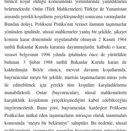
birincil koşul olduğu konusundaki yorumlarında yanıldıklarını
belirtmektedir. Onlar (Türk Mahkemeleri) Türkiye ile Yunanistan
arasında gerekli koşulların gerçekleşmediği sonucuna varmışlardır.
Bundan dolayı, Polikseni Pistika’nın veraset ilamının taşınmazlar
yönünden iptalinde, ulusal mahkemeler yanlış bir şekilde, şikayet
konusu karar döneminde uygulanabilir olmayan 2 Kasım 1964
tarihli Bakanlar Kurulu kararına dayanmışlardır, halbuki o karar,
veraset belgesinin 1996 yılında iptalinden önce de yürürlükte
bulunan 3 Şubat 1988 tarihli Bakanlar Kurulu kararı ile
kaldırılmıştır. Böyle olunca, mevcut davanın koşullarında,
başvurucular meşru bir şekilde, murisin taşınmazlarını miras yolu
ile edinebilmek için gerekli tüm koşulları karşıladıklarına
inanabilirlerdi. Onlar (başvurucular), ulusal mahkemelerin
karşılıklılık koşulunun gerçekleşmediğini kabul edebileceğini
öngöremezlerdi. Buna göre, başvurucular, kardeşleri Polikseni
Pistika’dan intikal eden taşınmazların mirasçısı olarak tanınmaları
konusunda “meşru bir beklentiye” sahiptiler. Bu nedenle, ulusal
mahkemelerin, taşınmazlar açısından başvurucuların mirasçılığını