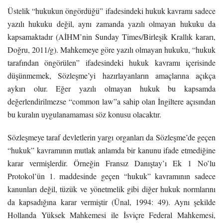
Üstelik “hukukun öngördüğü” ifadesindeki hukuk kavramı sadece
yazılı hukuku değil, aynı zamanda yazılı olmayan hukuku da
kapsamaktadır (AİHM’nin Sunday Times/Birleşik Krallık kararı,
Doğru, 2011/g). Mahkemeye göre yazılı olmayan hukuku, “hukuk
tarafından öngörülen” ifadesindeki hukuk kavramı içerisinde
düşünmemek, Sözleşme’yi hazırlayanların amaçlarına açıkça
aykırı olur. Eğer yazılı olmayan hukuk bu kapsamda
değerlendirilmezse “common law”a sahip olan İngiltere açısından
bu kuralın uygulanamaması söz konusu olacaktır.
Sözleşmeye taraf devletlerin yargı organları da Sözleşme’de geçen
“hukuk” kavramının mutlak anlamda bir kanunu ifade etmediğine
karar vermişlerdir. Örneğin Fransız Danıştay’ı Ek 1 No’lu
Protokol’ün 1. maddesinde geçen “hukuk” kavramının sadece
kanunları değil, tüzük ve yönetmelik gibi diğer hukuk normlarını
da kapsadığına karar vermiştir (Ünal, 1994: 49). Aynı şekilde
Hollanda Yüksek Mahkemesi ile İsviçre Federal Mahkemesi,