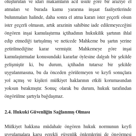
oluşturulan ve idari makamların acil usule göre bir araziye el
atmaları ve burada kamu yararına inşaat faaliyetlerinde
bulunmaları halinde, daha sonra el atma kararı ister geçerli olsun
ister geçerli olmasın, artık arazinin sahibine iade edilemeyeceğini
öngören inşai kamulaştırma içtihadının hukukilik şartının ihlal
edip etmediği tartışılmış ve neticede Mahkeme bu şartın yerine
getirilmediğine karar vermiştir. Mahkemeye göre inşai
kamulaştırmalar konusundaki kararlar öylesine dalgalı bir şekilde
gelişmiştir ki, bu durum, içtihadın tutarsız bir şekilde
uygulanmasına, bu da önceden görülemeyen ve keyfi sonuçlara
yol açmış ve kişileri mülkiyet haklarının etkili korumasından
yoksun bırakmıştır. Sonuç olarak bu durum, hukuk tarafından
öngörülme şartıyla bağdaşmaz.
2.4. Hukuki Güvenliğin Sağlanmış Olması
Mülkiyet hakkına müdahale öngören hukuk normunun keyfi
uygulamalara karşı gerekli güvenlik önlemlerini de öngörmesi