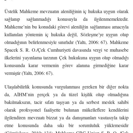
Üstelik Mahkeme mevzuatın aleniliğinin iç hukuka uygun olarak
sağlanıp sağlanmadığı konusuyla da ilgilenmemektedir.
Mahkeme’nin bu konudaki görevi aleniliğin sağlanması amacıyla
kullanılan yöntemin iç hukuka değil, Sözleşme’ye uygun olup
olmadığının belirlenmesiyle sınırlıdır (Yaltı, 2006: 67). Mahkeme
Spacek S. R. O./Çek Cumhuriyeti davasında vergi ve muhasebe
ilkelerini yayınlama tarzının Çek hukukuna uygun olup olmadığı
konusunda karar vermenin görev alanına girmediğine karar
vermiştir (Yaltı, 2006: 67).
Ulaşılabilirlik konusunda vurgulanması gereken bir diğer nokta
da, AİHM’nin gerçek ya da tüzel kişilik olup olmadığına
bakılmaksızın, tacir sıfatı taşıyan ya da serbest meslek sahibi
olarak profesyonel faaliyette bulunan mükelleflere kendilerini
ilgilendiren mevzuatı bizzat ya da danışmanları vasıtasıyla takip
etme konusunda daha sıkı bir sorumluluk yüklemesidir
(Gümüşkaya, 2010: 134). Mahkeme CBC Union S. R. O. /Çek