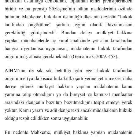
hukukun üstünlüğü demokratik toplumun temel prensiplerinden
biridir ve bu prensip Sözleşme’nin bütün maddelerinin özünde
bulunur. Mahkeme, hukukun üstünlüğü ilkesinin devletin “hukuk
tarafından öngörülme” şartına uygun olarak davranmasını
gerektirdiği görüşündedir. Bundan dolayı mülkiyet hakkına
yapılan müdahalelerde üç kural analizinde yer alan kurallardan
hangisi uygulanırsa uygulansın, müdahalenin hukuk tarafından
öngörülmüş olması gerekmektedir (Gemalmaz, 2009: 453).
AİHM’nin de sık sık belirttiği gibi eğer hukuk tarafından
öngörülme (ya da kısaca hukukilik) şartı yerine getirilmezse, daha
ileriye giderek mülkiyet hakkına yapılan müdahalenin kamu
yararına olup olmadığını ya da bireysel ve kamusal menfaatler
arasındaki dengenin bozulup bozulmadığını tespit etmeye gerek
yoktur. Kamu yararı ve adil denge testi ancak müdahalenin hukuki
olduğu tespit edildikten sonra uygulanabilir.
Bu nedenle Mahkeme, mülkiyet hakkına yapılan müdahalenin