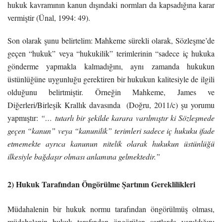
hukuk kavramının kanun dışındaki normları da kapsadığına karar
vermiştir (Ünal, 1994: 49).
Son olarak şunu belirtelim: Mahkeme sürekli olarak, Sözleşme’de
geçen “hukuk” veya “hukukilik” terimlerinin “sadece iç hukuka
gönderme yapmakla kalmadığını, aynı zamanda hukukun
üstünlüğüne uygunluğu gerektiren bir hukukun kalitesiyle de ilgili
olduğunu belirtmiştir. Örneğin Mahkeme, James ve
Diğerleri/Birleşik Krallık davasında (Doğru, 2011/c) şu yorumu
yapmıştır:
“… tutarlı bir şekilde karara varılmıştır ki Sözleşmede
geçen “kanun” veya “kanunilik” terimleri sadece iç hukuku ifade
etmemekte ayrıca kanunun nitelik olarak hukukun üstünlüğü
ilkesiyle bağdaşır olması anlamına gelmektedir.”
2) Hukuk Tarafından Öngörülme Şartının Gereklilikleri
Müdahalenin bir hukuk normu tarafından öngörülmüş olması,
müdahalenin hukuk tarafından öngörülen şartlarda yapıldığını