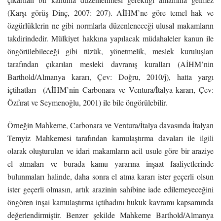
(Karşı görüş Dinç, 2007: 207). AİHM’ne göre temel hak ve
özgürlüklerin ne gibi normlarla düzenleneceği ulusal makamların
takdirindedir. Mülkiyet hakkına yapılacak müdahaleler kanun ile
öngörülebileceği gibi tüzük, yönetmelik, meslek kuruluşları
tarafından çıkarılan mesleki davranış kuralları (AİHM’nin
Barthold/Almanya kararı, Çev: Doğru, 2010/j), hatta yargı
içtihatları (AİHM’nin Carbonara ve Ventura/İtalya kararı, Çev:
Özfırat ve Seymenoğlu, 2001) ile bile öngörülebilir.
Örneğin Mahkeme, Carbonara ve Ventura/İtalya davasında İtalyan
Temyiz Mahkemesi tarafından kamulaştırma davaları ile ilgili
olarak oluşturulan ve idari makamların acil usule göre bir araziye
el atmaları ve burada kamu yararına inşaat faaliyetlerinde
bulunmaları halinde, daha sonra el atma kararı ister geçerli olsun
ister geçerli olmasın, artık arazinin sahibine iade edilemeyeceğini
öngören inşai kamulaştırma içtihadını hukuk kavramı kapsamında
değerlendirmiştir. Benzer şekilde Mahkeme Barthold/Almanya