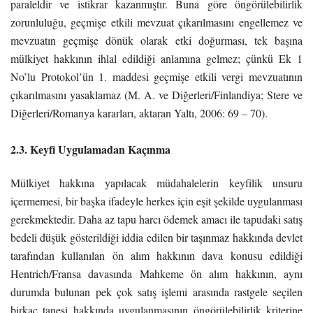
paraleldir ve istikrar kazanmıştır. Buna göre öngörülebilirlik
zorunluluğu, geçmişe etkili mevzuat çıkarılmasını engellemez ve
mevzuatın geçmişe dönük olarak etki doğurması, tek başına
mülkiyet hakkının ihlal edildiği anlamına gelmez; çünkü Ek 1
No’lu Protokol’ün 1. maddesi geçmişe etkili vergi mevzuatının
çıkarılmasını yasaklamaz (M. A. ve Diğerleri/Finlandiya; Stere ve
Diğerleri/Romanya kararları, aktaran Yaltı, 2006: 69 – 70).
2.3. Keyfi Uygulamadan Kaçınma
Mülkiyet hakkına yapılacak müdahalelerin keyfilik unsuru
içermemesi, bir başka ifadeyle herkes için eşit şekilde uygulanması
gerekmektedir. Daha az tapu harcı ödemek amacı ile tapudaki satış
bedeli düşük gösterildiği iddia edilen bir taşınmaz hakkında devlet
tarafından kullanılan ön alım hakkının dava konusu edildiği
Hentrich/Fransa davasında Mahkeme ön alım hakkının, aynı
durumda bulunan pek çok satış işlemi arasında rastgele seçilen
birkaç tanesi hakkında uygulanmasının öngörülebilirlik kriterine