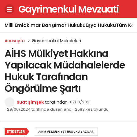
Gayrimenkul Mevzuati
Milli Emlak
İmar Barışı
İmar Hukuku
Eşya Hukuku
Tüm Kon
Anasayfa
Gayrimenkul Makaleleri
AİHS Mülkiyet Hakkına
Yapılacak Müdahalelerde
Hukuk Tarafından
Öngörülme Şartı
suat şimşek
tarafından
07/10/2021
29/06/2024 tarihinde düzenlendi
2583 kez okundu
ETIKETLER
AİHM VE MÜLKIYET HUKUKU YAZILARI