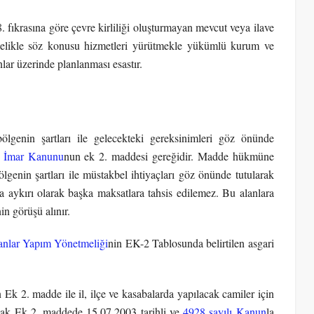
. fıkrasına göre çevre kirliliği oluşturmayan mevcut veya ilave
öncelikle söz konusu hizmetleri yürütmekle yükümlü kurum ve
lar üzerinde planlanması esastır.
ölgenin şartları ile gelecekteki gereksinimleri göz önünde
ı İmar Kanunu
nun ek 2. maddesi gereğidir. Madde hükmüne
lgenin şartları ile müstakbel ihtiyaçları göz önünde tutularak
na aykırı olarak başka maksatlara tahsis edilemez. Bu alanlara
in görüşü alınır.
anlar Yapım Yönetmeliği
nin EK-2 Tablosunda belirtilen asgari
 Ek 2. madde ile il, ilçe ve kasabalarda yapılacak camiler için
ncak Ek 2. maddede 15.07.2003 tarihli ve
4928 sayılı Kanun
la