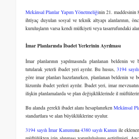
Mekânsal Planlar Yapım Yönetmeliği
nin 21. maddesinin 8
ihtiyaç duyulan sosyal ve teknik altyapı alanlarının, 
kuruluşların varsa kendi mülkiyeti veya tasarrufundaki alan
İmar Planlarında İbadet Yerlerinin Ayrılması
İmar planlarının yapılmasında planlanan beldenin ve b
tutularak yeterli ibadet yeri ayrılır. Bu husus,
3194 sayıl
göre imar planları hazırlanırken, planlanan beldenin ve bö
lüzumlu ibadet yerleri ayrılır. İbadet yeri, imar mevzuatı
ilişkin planlamalarda ve plan değişikliklerinde il müftülerin
Bu alanda gerekli ibadet alanı hesaplanırken
Mekânsal Pl
standartlara ve alan büyüklüklerine uyulur.
3194 sayılı İmar Kanunu
na
4380 sayılı Kanun
ile eklenen
müftülükten izin alınması zorunluluğunu getirilmişti. A