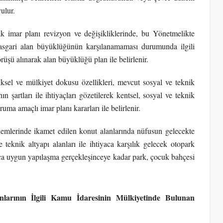
ulur.
ak imar planı revizyon ve değişikliklerinde, bu Yönetmelikte
in asgari alan büyüklüğünün karşılanamaması durumunda ilgili
şü alınarak alan büyüklüğü plan ile belirlenir.
iziksel ve mülkiyet dokusu özellikleri, mevcut sosyal ve teknik
n şartları ile ihtiyaçları gözetilerek kentsel, sosyal ve teknik
oruma amaçlı imar planı kararları ile belirlenir.
önemlerinde ikamet edilen konut alanlarında nüfusun gelecekte
e teknik altyapı alanları ile ihtiyaca karşılık gelecek otopark
maca uygun yapılaşma gerçekleşinceye kadar park, çocuk bahçesi
larının İlgili Kamu İdaresinin Mülkiyetinde Bulunan