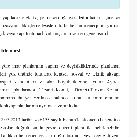
yapılacak elektrik, petrol ve doğalgaz iletim hatları, içme ve
izasyon, atık işleme tesisleri, trafo, her türlü enerji, ulaştırma,
açık veya kapalı otopark kullanışlarına verilen genel isimdir.
lirlenmesi
göre imar planlarının yapımı ve değişikliklerinde planlanan
mleri göz önünde tutularak kentsel, sosyal ve teknik altyapı
asgari standartlara ve alan büyüklüklerine uyulur. Ayrıca
mar planlarında Ticaret+Konut, Ticaret+Turizm+Konut,
anımına da yer verilmesi halinde, konut kullanım oranları
ik altyapı alanlarının ayrılması zorunludur.
12.07.2013 tarihli ve 6495 sayılı Kanun’la eklenen (f) bendine
esaslar doğrultusunda çevre düzeni planı ile belirlenebilir.
kanlıkça belirlenen esaslar doğrultusunda veya çevre düzeni