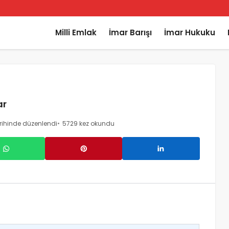
Milli Emlak
İmar Barışı
İmar Hukuku
ar
rihinde düzenlendi
5729 kez okundu