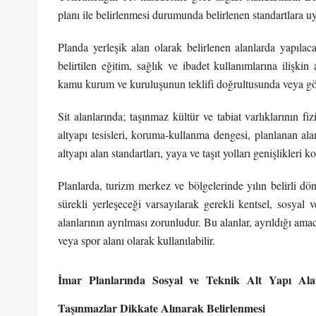
planı ile belirlenmesi durumunda belirlenen standartlara uy
Planda yerleşik alan olarak belirlenen alanlarda yapılac
belirtilen eğitim, sağlık ve ibadet kullanımlarına ilişk
kamu kurum ve kuruluşunun teklifi doğrultusunda veya görü
Sit alanlarında; taşınmaz kültür ve tabiat varlıklarının f
altyapı tesisleri, koruma-kullanma dengesi, planlanan alanı
altyapı alan standartları, yaya ve taşıt yolları genişlikleri k
Planlarda, turizm merkez ve bölgelerinde yılın belirli d
sürekli yerleşeceği varsayılarak gerekli kentsel, sosyal v
alanlarının ayrılması zorunludur. Bu alanlar, ayrıldığı a
veya spor alanı olarak kullanılabilir.
İmar Planlarında Sosyal ve Teknik Alt Yapı Alan
Taşınmazlar Dikkate Alınarak Belirlenmesi