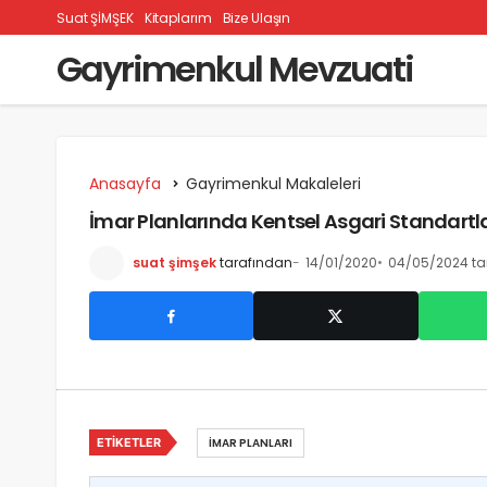
Suat ŞİMŞEK
Kitaplarım
Bize Ulaşın
Gayrimenkul Mevzuati
Anasayfa
Gayrimenkul Makaleleri
İmar Planlarında Kentsel Asgari Standartl
suat şimşek
tarafından
14/01/2020
04/05/2024 ta
ETIKETLER
İMAR PLANLARI