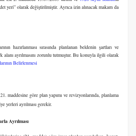
et yeri” olarak değiştirilmiştir. Ayrıca izin alınacak makam da
rının hazırlanması sırasında planlanan beldenin şartları ve
ark alanı ayrılmasını zorunlu tutmuştur. Bu konuyla ilgili olarak
arının Belirlenmesi
1. maddesine göre plan yapımı ve revizyonlarında, planlama
iye yerleri ayrılması gerekir.
arla Ayrılması