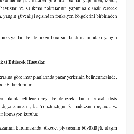
ümlerine (21. madde) göre imar planları yapılırken, konut,
n havuzları ve su ikmal noktalarının yapımına olanak verecek
n, yangın güvenliği açısından fonksiyon bölgelerini birbirinden
fonksiyonları belirlenirken bina sınıflandırmalarındaki yangın
kkat Edilecek Hususlar
rasına göre imar planlarında pazar yerlerinin belirlenmesinde,
nde bulundurulur.
 olarak belirlenen veya belirlenecek alanlar ile asıl tahsis
 diğer alanların, bu Yönetmeliğin 5. maddesinin üçüncü ve
ir komisyon kurulur.
pazarının kurulmasında, tüketici piyasasının büyüklüğü, ulaşım