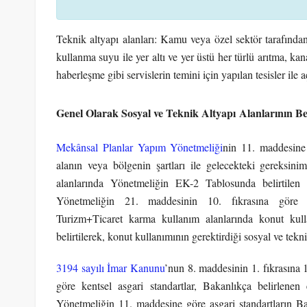
Teknik altyapı alanları: Kamu veya özel sektör tarafından 
kullanma suyu ile yer altı ve yer üstü her türlü arıtma, kanal
haberleşme gibi servislerin temini için yapılan tesisler ile 
Genel Olarak Sosyal ve Teknik Altyapı Alanlarının Be
Mekânsal Planlar Yapım Yönetmeliği
nin 11. maddesine 
alanın veya bölgenin şartları ile gelecekteki gereksini
alanlarında Yönetmeliğin EK-2 Tablosunda belirtilen 
Yönetmeliğin 21. maddesinin 10. fıkrasına göre i
Turizm+Ticaret karma kullanım alanlarında konut kull
belirtilerek, konut kullanımının gerektirdiği sosyal ve tekn
3194 sayılı İmar Kanunu
’nun 8. maddesinin 1. fıkrasına 
göre kentsel asgari standartlar, Bakanlıkça belirlenen 
Yönetmeliğin 11. maddesine göre asgari standartların Ba