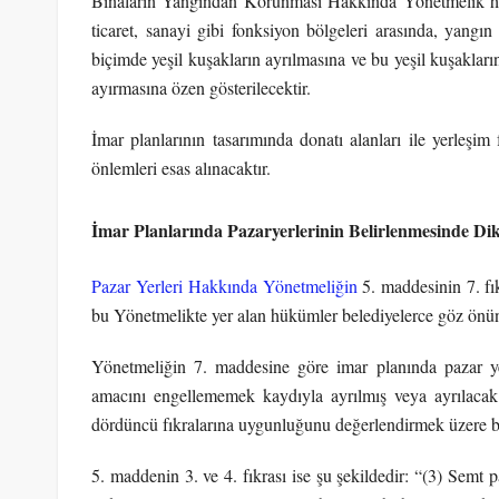
Binaların Yangından Korunması Hakkında Yönetmelik hük
ticaret, sanayi gibi fonksiyon bölgeleri arasında, yangı
biçimde yeşil kuşakların ayrılmasına ve bu yeşil kuşakları
ayırmasına özen gösterilecektir.
İmar planlarının tasarımında donatı alanları ile yerleşim 
önlemleri esas alınacaktır.
İmar Planlarında Pazaryerlerinin Belirlenmesinde Di
Pazar Yerleri Hakkında Yönetmeliğin
5. maddesinin 7. fık
bu Yönetmelikte yer alan hükümler belediyelerce göz önü
Yönetmeliğin 7. maddesine göre imar planında pazar yeri
amacını engellememek kaydıyla ayrılmış veya ayrılacak
dördüncü fıkralarına uygunluğunu değerlendirmek üzere b
5. maddenin 3. ve 4. fıkrası ise şu şekildedir: “(3) Semt 