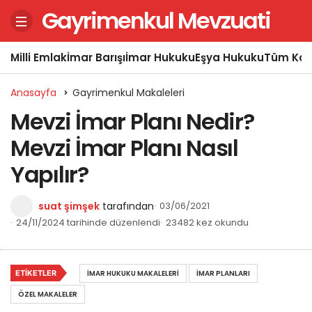
Gayrimenkul Mevzuati
Milli Emlak
İmar Barışı
İmar Hukuku
Eşya Hukuku
Tüm Kon
Anasayfa
Gayrimenkul Makaleleri
Mevzi İmar Planı Nedir?
Mevzi İmar Planı Nasıl
Yapılır?
suat şimşek
tarafından
03/06/2021
24/11/2024 tarihinde düzenlendi
23482 kez okundu
ETIKETLER
İMAR HUKUKU MAKALELERI
İMAR PLANLARI
ÖZEL MAKALELER