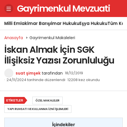
Gayrimenkul Mevzuati
Milli Emlak
İmar Barışı
İmar Hukuku
Eşya Hukuku
Tüm Kon
Anasayfa
Gayrimenkul Makaleleri
İskan Almak İçin SGK
İlişiksiz Yazısı Zorunluluğu
suat şimşek
tarafından
18/12/2019
24/11/2024 tarihinde düzenlendi
12208 kez okundu
ETIKETLER
ÖZEL MAKALELER
YAPI RUHSATI VE KULLANMA İZNI İŞLEMLERI
İçindekiler