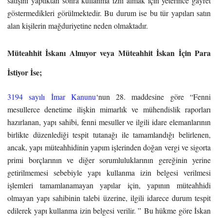
satışını yaptıktan sonra kullanma izni almak için yeterince gayret
göstermedikleri görülmektedir. Bu durum ise bu tür yapıları satın
alan kişilerin mağduriyetine neden olmaktadır.
Müteahhit İskanı Almıyor veya Müteahhit İskan İçin Para
İstiyor İse;
3194 sayılı İmar Kanunu
‘nun 28. maddesine göre “Fenni
mesullerce denetime ilişkin mimarlık ve mühendislik raporları
hazırlanan, yapı sahibi, fenni mesuller ve ilgili idare elemanlarının
birlikte düzenlediği tespit tutanağı ile tamamlandığı belirlenen,
ancak, yapı müteahhidinin yapım işlerinden doğan vergi ve sigorta
primi borçlarının ve diğer sorumluluklarının gereğinin yerine
getirilmemesi sebebiyle yapı kullanma izin belgesi verilmesi
işlemleri tamamlanamayan yapılar için, yapının müteahhidi
olmayan yapı sahibinin talebi üzerine, ilgili idarece durum tespit
edilerek yapı kullanma izin belgesi verilir. ”
Bu hükme göre İskan