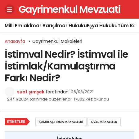
Gayrimenkul Mevzuati
Milli Emlak
İmar Barışı
İmar Hukuku
Eşya Hukuku
Tüm Kon
Anasayfa
Gayrimenkul Makaleleri
İstimval Nedir? İstimval ile
İstimlak/Kamulaştırma
Farkı Nedir?
suat şimşek
tarafından
26/06/2021
24/11/2024 tarihinde düzenlendi
17802 kez okundu
ETIKETLER
KAMULAŞTIRMA MAKALELERI
ÖZEL MAKALELER
İçindekiler