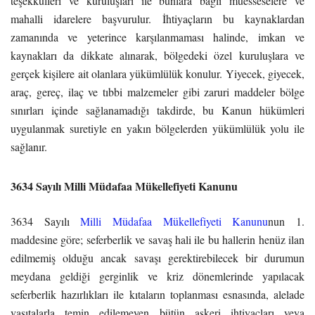
teşekkülleri ve kuruluşları ile bunlara bağlı müesseselere ve
mahalli idarelere başvurulur. İhtiyaçların bu kaynaklardan
zamanında ve yeterince karşılanmaması halinde, imkan ve
kaynakları da dikkate alınarak, bölgedeki özel kuruluşlara ve
gerçek kişilere ait olanlara yükümlülük konulur. Yiyecek, giyecek,
araç, gereç, ilaç ve tıbbi malzemeler gibi zaruri maddeler bölge
sınırları içinde sağlanamadığı takdirde, bu Kanun hükümleri
uygulanmak suretiyle en yakın bölgelerden yükümlülük yolu ile
sağlanır.
3634 Sayılı Milli Müdafaa Mükellefiyeti Kanunu
3634 Sayılı
Milli Müdafaa Mükellefiyeti Kanunu
nun 1.
maddesine göre; seferberlik ve savaş hali ile bu hallerin henüz ilan
edilmemiş olduğu ancak savaşı gerektirebilecek bir durumun
meydana geldiği gerginlik ve kriz dönemlerinde yapılacak
seferberlik hazırlıkları ile kıtaların toplanması esnasında, alelade
vasıtalarla temin edilemeyen bütün askeri ihtiyaçları veya