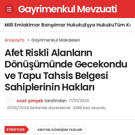
Gayrimenkul Mevzuati
Milli Emlak
İmar Barışı
İmar Hukuku
Eşya Hukuku
Tüm Kon
Anasayfa
Gayrimenkul Makaleleri
Afet Riskli Alanların
Dönüşümünde Gecekondu
ve Tapu Tahsis Belgesi
Sahiplerinin Hakları
suat şimşek
tarafından
17/01/2020
21/06/2024 tarihinde düzenlendi
3285 kez okundu
ETIKETLER
KENTSEL DÖNÜŞÜM YAZILARI