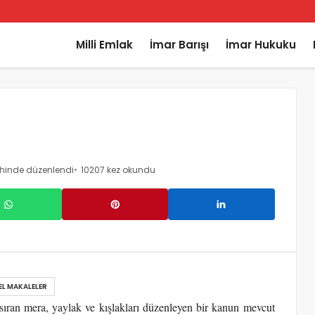
Milli Emlak
İmar Barışı
İmar Hukuku
ihinde düzenlendi
10207 kez okundu
EL MAKALELER
ıran mera, yaylak ve kışlakları düzenleyen bir kanun mevcut