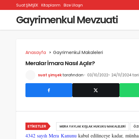
Suat ŞİMŞEK
Kitaplarım
Bize Ulaşın
Gayrimenkul Mevzuati
Anasayfa
Gayrimenkul Makaleleri
Meralar İmara Nasıl Açılır?
suat şimşek
tarafından
03/10/2022
24/11/2024 tar
ETIKETLER
MERA YAYLAK KIŞLAK HUKUKU MAKALELERI
ÖZ
4342 sayılı Mera Kanunu
kabul edilinceye kadar, münhas