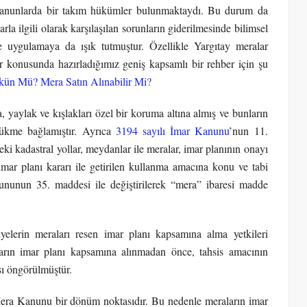
tli kanunlarda bir takım hükümler bulunmaktaydı. Bu durum da
a ilgili olarak karşılaşılan sorunların giderilmesinde bilimsel
ve uygulamaya da ışık tutmuştur. Özellikle Yargıtay meralar
r konusunda hazırladığımız geniş kapsamlı bir rehber için şu
ün Mü? Mera Satın Alınabilir Mi?
a, yaylak ve kışlakları özel bir koruma altına almış ve bunların
ükme bağlamıştır. Ayrıca
3194 sayılı İmar Kanunu
’nun 11.
deki kadastral yollar, meydanlar ile meralar, imar planının onayı
imar planı kararı ile getirilen kullanma amacına konu ve tabi
nununun 35. maddesi ile değiştirilerek “mera” ibaresi madde
iyelerin meraları resen imar planı kapsamına alma yetkileri
rın imar planı kapsamına alınmadan önce, tahsis amacının
ası öngörülmüştür.
era Kanunu bir dönüm noktasıdır. Bu nedenle meraların imar