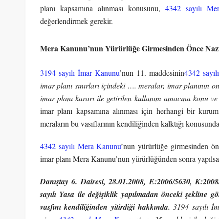
planı kapsamına alınması konusunu,
4342 sayılı Me
değerlendirmek gerekir.
Mera Kanunu’nun Yürürlüğe Girmesinden Önce Nazı
3194 sayılı İmar Kanunu
’nun 11. maddesinin
4342 sayı
imar planı sınırları içindeki …. meralar, imar planının on
imar planı kararı ile getirilen kullanım amacına konu ve
imar planı kapsamına alınması için herhangi bir kuru
meraların bu vasıflarının kendiliğinden kalktığı konusun
4342 sayılı Mera Kanunu
’nun yürürlüğe girmesinden ön
imar planı Mera Kanunu’nun yürürlüğünden sonra yapılsa b
Danıştay 6. Dairesi, 28.01.2008, E:2006/5630, K:200
sayılı Yasa ile değişiklik yapılmadan önceki şekline gö
vasfını kendiliğinden yitirdiği hakkında.
3194 sayılı İ