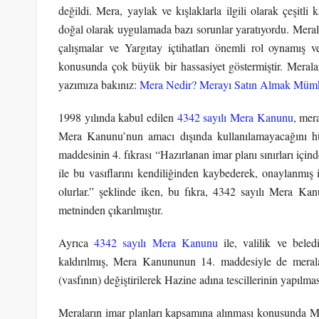
değildi. Mera, yaylak ve kışlaklarla ilgili olarak çeşi
doğal olarak uygulamada bazı sorunlar yaratıyordu. Meralarl
çalışmalar ve Yargıtay içtihatları önemli rol oynamış 
konusunda çok büyük bir hassasiyet göstermiştir. Merala
yazımıza bakınız:
Mera Nedir? Merayı Satın Almak Mümk
1998 yılında kabul edilen
4342 sayılı Mera Kanunu
, mer
Mera Kanunu’nun amacı dışında kullanılamayacağını h
maddesinin 4. fıkrası “Hazırlanan imar planı sınırları için
ile bu vasıflarını kendiliğinden kaybederek, onaylanmış 
olurlar.” şeklinde iken, bu fıkra, 4342 sayılı Mera Ka
metninden çıkarılmıştır.
Ayrıca
4342 sayılı Mera Kanunu
ile, valilik ve beled
kaldırılmış, Mera Kanununun 14. maddesiyle de merala
(vasfının) değiştirilerek Hazine adına tescillerinin yapılm
Meraların imar planları kapsamına alınması konusunda M