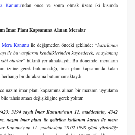
ra Kanunu
’ndan önce ve sonra olmak üzere iki kısımda
m İmar Planı Kapsamına Alınan Meralar
lı Mera Kanunu
ile değişmeden önceki şeklinde;
“hazırlanan
ayı ile bu vasıflarını kendiliklerinden kaybederek, onaylanmış
 tabi olurlar”
hükmü yer almaktaydı. Bu dönemde, meraların
mun iznine gerek bulunmadığı, imar planı kapsamında kalan
da herhangi bir duraksama bulunmamaktaydı.
ce nazım imar planı kapsamına alınan bir meranın uygulama
ile tahsis amacı değişikliğine gerek yoktur.
8/423: 3194 sayılı İmar Kanunu’nun 11. maddesinin, 4342
re, nazım imar planı ile getirilen kullanım kararı ile mera
mar Kanunu’nun 11. maddesinin 28.02.1998 günü yürürlüğe