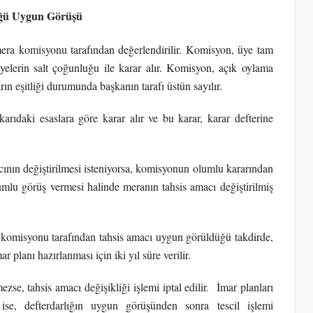
lüğü Uygun Görüşü
mera komisyonu tarafından değerlendirilir. Komisyon, üye tam
 üyelerin salt çoğunluğu ile karar alır. Komisyon, açık oylama
rın eşitliği durumunda başkanın tarafı üstün sayılır.
arıdaki esaslara göre karar alır ve bu karar, karar defterine
ının değiştirilmesi isteniyorsa, komisyonun olumlu kararından
lumlu görüş vermesi halinde meranın tahsis amacı değiştirilmiş
 komisyonu tarafından tahsis amacı uygun görüldüğü takdirde,
mar planı hazırlanması için iki yıl süre verilir.
se, tahsis amacı değişikliği işlemi iptal edilir. İmar planları
ise, defterdarlığın uygun görüşünden sonra tescil işlemi