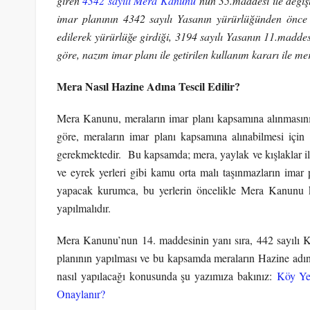
giren
4342 sayılı Mera Kanunu
‘nun 35.maddesi ile değişt
imar planının 4342 sayılı Yasanın yürürlüğünden önce 1
edilerek yürürlüğe girdiği, 3194 sayılı Yasanın 11.maddes
göre, nazım imar planı ile getirilen kullanım kararı ile mer
Mera Nasıl Hazine Adına Tescil Edilir?
Mera Kanunu, meraların imar planı kapsamına alınmasını
göre, meraların imar planı kapsamına alınabilmesi için t
gerekmektedir. Bu kapsamda; mera, yaylak ve kışlaklar ile 
ve eyrek yerleri gibi kamu orta malı taşınmazların imar 
yapacak kurumca, bu yerlerin öncelikle Mera Kanunu kap
yapılmalıdır.
Mera Kanunu’nun 14. maddesinin yanı sıra, 442 sayılı
planının yapılması ve bu kapsamda meraların Hazine adın
nasıl yapılacağı konusunda şu yazımıza bakınız:
Köy Yer
Onaylanır?