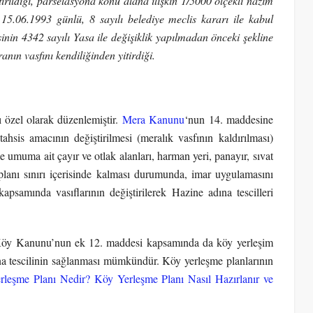
irildiği, parselasyona konu alana ilişkin 1/5000 ölçekli nazım
5.06.1993 günlü, 8 sayılı belediye meclis kararı ile kabul
inin 4342 sayılı Yasa ile değişiklik yapılmadan önceki şekline
anın vasfını kendiliğinden yitirdiği.
 özel olarak düzenlemiştir.
Mera Kanunu
‘nun 14. maddesine
ahsis amacının değiştirilmesi (meralık vasfının kaldırılması)
umuma ait çayır ve otlak alanları, harman yeri, panayır, sıvat
planı sınırı içerisinde kalması durumunda, imar uygulamasını
samında vasıflarının değiştirilerek Hazine adına tescilleri
 Köy Kanunu’nun ek 12. maddesi kapsamında da köy yerleşim
a tescilinin sağlanması mümkündür. Köy yerleşme planlarının
leşme Planı Nedir? Köy Yerleşme Planı Nasıl Hazırlanır ve