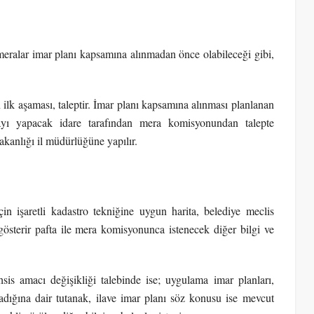
meralar imar planı kapsamına alınmadan önce olabileceği gibi,
 ilk aşaması, taleptir. İmar planı kapsamına alınması planlanan
amayı yapacak idare tarafından mera komisyonundan talepte
kanlığı il müdürlüğüne yapılır.
in işaretli kadastro tekniğine uygun harita, belediye meclis
 gösterir pafta ile mera komisyonunca istenecek diğer bilgi ve
s amacı değişikliği talebinde ise; uygulama imar planları,
lmadığına dair tutanak, ilave imar planı söz konusu ise mevcut