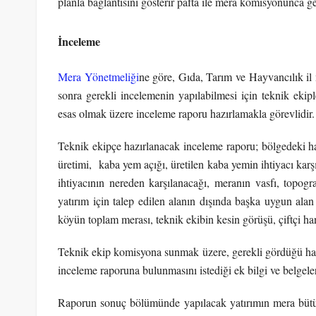
planla bağlantısını gösterir pafta ile mera komisyonunca ger
İnceleme
Mera Yönetmeliği
ne göre, Gıda, Tarım ve Hayvancılık i
sonra gerekli incelemenin yapılabilmesi için teknik eki
esas olmak üzere inceleme raporu hazırlamakla görevlidir.
Teknik ekipçe hazırlanacak inceleme raporu; bölgedeki h
üretimi, kaba yem açığı, üretilen kaba yemin ihtiyacı karş
ihtiyacının nereden karşılanacağı, meranın vasfı, topogra
yatırım için talep edilen alanın dışında başka uygun alan
köyün toplam merası, teknik ekibin kesin görüşü, çiftçi hane 
Teknik ekip komisyona sunmak üzere, gerekli gördüğü haller
inceleme raporuna bulunmasını istediği ek bilgi ve belgeler
Raporun sonuç bölümünde yapılacak yatırımın mera büt