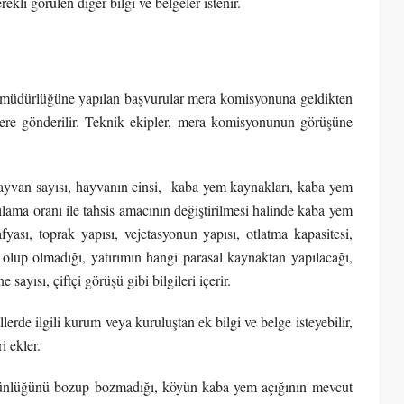
ekli görülen diğer bilgi ve belgeler istenir.
l müdürlüğüne yapılan başvurular mera komisyonuna geldikten
plere gönderilir. Teknik ekipler, mera komisyonunun görüşüne
ayvan sayısı, hayvanın cinsi, kaba yem kaynakları, kaba yem
ılama oranı ile tahsis amacının değiştirilmesi halinde kaba yem
fyası, toprak yapısı, vejetasyonun yapısı, otlatma kapasitesi,
 olup olmadığı, yatırımın hangi parasal kaynaktan yapılacağı,
sayısı, çiftçi görüşü gibi bilgileri içerir.
de ilgili kurum veya kuruluştan ek bilgi ve belge isteyebilir,
i ekler.
ünlüğünü bozup bozmadığı, köyün kaba yem açığının mevcut