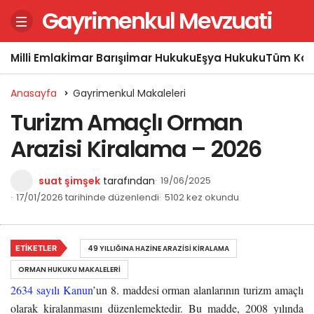
Gayrimenkul Mevzuati
Milli Emlak
İmar Barışı
İmar Hukuku
Eşya Hukuku
Tüm Kon
Anasayfa
Gayrimenkul Makaleleri
Turizm Amaçlı Orman
Arazisi Kiralama – 2026
suat şimşek
tarafından
19/06/2025
17/01/2026 tarihinde düzenlendi
5102 kez okundu
ETIKETLER
49 YILLIĞINA HAZINE ARAZISI KIRALAMA
ORMAN HUKUKU MAKALELERI
2634 sayılı Kanun
’un 8. maddesi orman alanlarının turizm amaçlı
olarak kiralanmasını düzenlemektedir. Bu madde, 2008 yılında