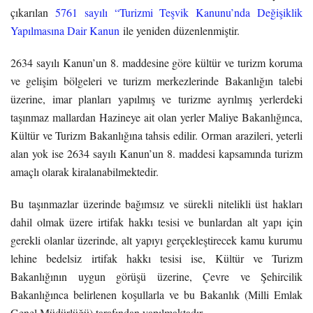
çıkarılan
5761 sayılı “Turizmi Teşvik Kanunu’nda Değişiklik
Yapılmasına Dair Kanun
ile yeniden düzenlenmiştir.
2634 sayılı Kanun’un 8. maddesine göre kültür ve turizm koruma
ve gelişim bölgeleri ve turizm merkezlerinde Bakanlığın talebi
üzerine, imar planları yapılmış ve turizme ayrılmış yerlerdeki
taşınmaz mallardan Hazineye ait olan yerler Maliye Bakanlığınca,
Kültür ve Turizm Bakanlığına tahsis edilir. Orman arazileri, yeterli
alan yok ise 2634 sayılı Kanun’un 8. maddesi kapsamında turizm
amaçlı olarak kiralanabilmektedir.
Bu taşınmazlar üzerinde bağımsız ve sürekli nitelikli üst hakları
dahil olmak üzere irtifak hakkı tesisi ve bunlardan alt yapı için
gerekli olanlar üzerinde, alt yapıyı gerçekleştirecek kamu kurumu
lehine bedelsiz irtifak hakkı tesisi ise, Kültür ve Turizm
Bakanlığının uygun görüşü üzerine, Çevre ve Şehircilik
Bakanlığınca belirlenen koşullarla ve bu Bakanlık (Milli Emlak
Genel Müdürlüğü) tarafından yapılmaktadır.