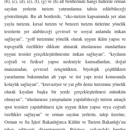
(b), (c), (d), (e), (f), (g) ve (h) alt bentlerinde hangi hallerde orman
sayılan yerlerin turizm yatırımlarına tahsis edilebileceği
gösterilmiştir. Bu alt bentlerde, “eko-turizm kapsamında yer alan
yayla turizmi, kırsal turizm ve benzeri turizm türlerine yönelik
tesislerin yer alabileceği çevresel ve sosyal anlamda imkan
sağlayan”, “golf turizmine yönelik olarak uygun iklim yapısı ve
topografik özellikler dikkate alınarak uluslararası standartlara
uygun tesisler gerçekleştirilmesine imkan sağlayan”, “kıyıların
coğrafi ve fiziksel yapısı nedeniyle kumsallardan, doğal
manzaradan, çevresel zenginlikten, biyolojik çeşitlilikten
yararlanma bakımından alt yapı ve üst yapı tesisi konusunda
kolaylık sağlayan”, “kruvaziyer ve yat gibi deniz turizmine yönelik
olarak kıyıdan başka bir yerde gerçekleştirilmesi mümkün
olmayan”, “uluslararası yarışmaların yapılabileceği turizm amaçlı
spor tesisleri yapılabilmesi için uygun iklim yapısı veya coğrafi
özellikler sağlayan” ve orman sayılan yerlerin, talep üzerine,
Orman ve Su İşleri Bakanlığınca Kültür ve Turizm Bakanlığı’na
tahsis edileceği düzenlenmiştir. Böylece, yukarıdaki bentler