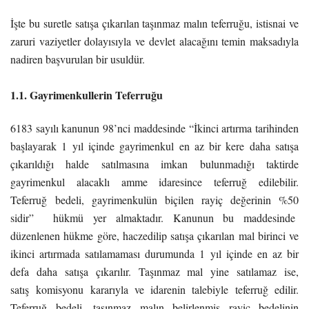
İşte bu suretle satışa çıkarılan taşınmaz malın teferruğu, istisnai ve
zaruri vaziyetler dolayısıyla ve devlet alacağını temin maksadıyla
nadiren başvurulan bir usuldür.
1.1. Gayrimenkullerin Teferruğu
6183 sayılı kanunun 98’nci maddesinde “İkinci artırma tarihinden
başlayarak 1 yıl içinde gayrimenkul en az bir kere daha satışa
çıkarıldığı halde satılmasına imkan bulunmadığı taktirde
gayrimenkul alacaklı amme idaresince teferruğ edilebilir.
Teferruğ bedeli, gayrimenkulün biçilen rayiç değerinin %50
sidir” hükmü yer almaktadır. Kanunun bu maddesinde
düzenlenen hükme göre, haczedilip satışa çıkarılan mal birinci ve
ikinci artırmada satılamaması durumunda 1 yıl içinde en az bir
defa daha satışa çıkarılır. Taşınmaz mal yine satılamaz ise,
satış komisyonu kararıyla ve idarenin talebiyle teferruğ edilir.
Teferruğ bedeli, taşınmaz malın belirlenmiş rayiç bedelinin