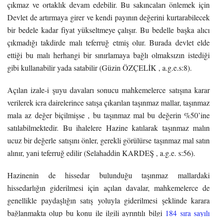
çıkmaz ve ortaklık devam edebilir. Bu sakıncaları önlemek için
Devlet de artırmaya girer ve kendi payının değerini kurtarabilecek
bir bedele kadar fiyat yükseltmeye çalışır. Bu bedelle başka alıcı
çıkmadığı takdirde malı teferruğ etmiş olur. Burada devlet elde
ettiği bu malı herhangi bir sınırlamaya bağlı olmaksızın istediği
gibi kullanabilir yada satabilir (
Güzin ÖZÇELİK , a.g.e.s:8).
Açılan izale-i şuyu davaları sonucu mahkemelerce satışına karar
verilerek icra dairelerince satışa çıkarılan taşınmaz mallar, taşınmaz
mala az değer biçilmişse , bu taşınmaz mal bu değerin %50’ine
satılabilmektedir. Bu ihalelere Hazine katılarak taşınmaz malın
ucuz bir değerle satışını önler, gerekli görülürse taşınmaz mal satın
alınır, yani teferruğ edilir (Selahaddin KARDEŞ , a.g.e. s:56).
Hazinenin de hissedar bulunduğu taşınmaz mallardaki
hissedarlığın giderilmesi için açılan davalar, mahkemelerce de
genellikle paydaşlığın satış yoluyla giderilmesi şeklinde karara
bağlanmakta olup bu konu ile ilgili ayrıntılı bilgi
184 sıra sayılı