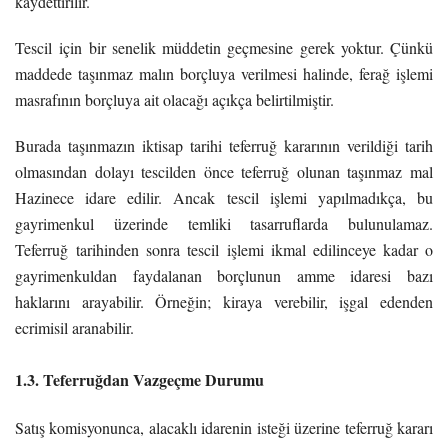
kaydettirilir.
Tescil için bir senelik müddetin geçmesine gerek yoktur. Çünkü
maddede taşınmaz malın borçluya verilmesi halinde, ferağ işlemi
masrafının borçluya ait olacağı açıkça belirtilmiştir.
Burada taşınmazın iktisap tarihi teferruğ kararının verildiği tarih
olmasından dolayı tescilden önce teferruğ olunan taşınmaz mal
Hazinece idare edilir. Ancak tescil işlemi yapılmadıkça, bu
gayrimenkul üzerinde temliki tasarruflarda bulunulamaz.
Teferruğ tarihinden sonra tescil işlemi ikmal edilinceye kadar o
gayrimenkuldan faydalanan borçlunun amme idaresi bazı
haklarını arayabilir. Örneğin; kiraya verebilir, işgal edenden
ecrimisil aranabilir.
1.3. Teferruğdan Vazgeçme Durumu
Satış komisyonunca, alacaklı idarenin isteği üzerine teferruğ kararı