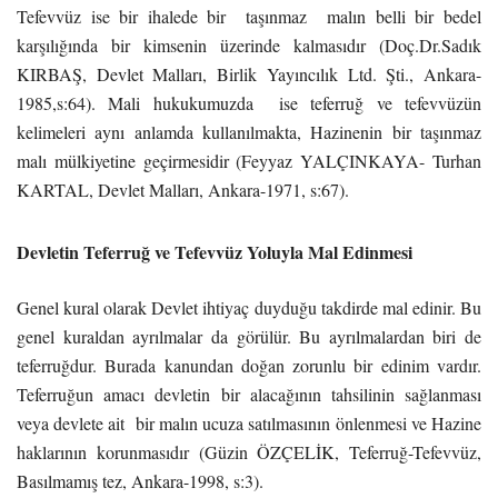
Tefevvüz ise bir ihalede bir taşınmaz malın belli bir bedel
karşılığında bir kimsenin üzerinde kalmasıdır (Doç.Dr.Sadık
KIRBAŞ, Devlet Malları, Birlik Yayıncılık Ltd. Şti., Ankara-
1985,s:64). Mali hukukumuzda ise teferruğ ve tefevvüzün
kelimeleri aynı anlamda kullanılmakta, Hazinenin bir taşınmaz
malı mülkiyetine geçirmesidir (Feyyaz YALÇINKAYA- Turhan
KARTAL, Devlet Malları, Ankara-1971, s:67).
Devletin Teferruğ ve Tefevvüz Yoluyla Mal Edinmesi
Genel kural olarak Devlet ihtiyaç duyduğu takdirde mal edinir. Bu
genel kuraldan ayrılmalar da görülür. Bu ayrılmalardan biri de
teferruğdur. Burada kanundan doğan zorunlu bir edinim vardır.
Teferruğun amacı devletin bir alacağının tahsilinin sağlanması
veya devlete ait bir malın ucuza satılmasının önlenmesi ve Hazine
haklarının korunmasıdır (Güzin ÖZÇELİK, Teferruğ-Tefevvüz,
Basılmamış tez, Ankara-1998, s:3).