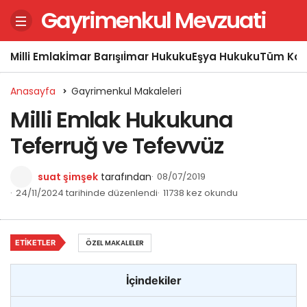
Gayrimenkul Mevzuati
Milli Emlak
İmar Barışı
İmar Hukuku
Eşya Hukuku
Tüm Kon
Anasayfa
Gayrimenkul Makaleleri
Milli Emlak Hukukuna
Teferruğ ve Tefevvüz
suat şimşek
tarafından
08/07/2019
24/11/2024 tarihinde düzenlendi
11738 kez okundu
ETIKETLER
ÖZEL MAKALELER
İçindekiler