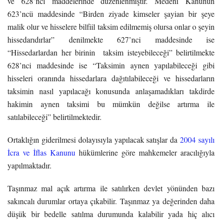
ve 628’nci maddelerinde düzenlenmiştir. Medeni Kanunun
623’ncü maddesinde “Birden ziyade kimseler şayian bir şeye
malik olur ve hisselere bilfiil taksim edilmemiş olursa onlar o şeyin
hissedarıdırlar” denilmekte 627’nci maddesinde ise
“Hissedarlardan her birinin taksim isteyebileceği” belirtilmekte
628’nci maddesinde ise “Taksimin aynen yapılabileceği gibi
hisseleri oranında hissedarlara dağıtılabileceği ve hissedarların
taksimin nasıl yapılacağı konusunda anlaşamadıkları takdirde
hakimin aynen taksimi bu mümkün değilse artırma ile
satılabileceği” belirtilmektedir.
Ortaklığın giderilmesi dolayısıyla yapılacak satışlar da
2004 sayılı
İcra ve İflas Kanunu
hükümlerine göre mahkemeler aracılığıyla
yapılmaktadır.
Taşınmaz mal açık artırma ile satılırken devlet yönünden bazı
sakıncalı durumlar ortaya çıkabilir. Taşınmaz ya değerinden daha
düşük bir bedelle satılma durumunda kalabilir yada hiç alıcı