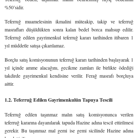
%50’sidir.
Teferruğ muamelesinin ikmalini müteakip, takip ve teferruğ
masrafları düşüldükten sonra kalan bedel borca mahsup edilir.
Teferruğ edilen gayrimenkul teferruğ kararı tarihinden itibaren 1
yıl müddetle satışa çıkarılamaz.
Borçlu satış komisyonunun teferruğ kararı tarihinden başlayarak 1
yıl içinde amme alacağını, gecikme zamları ile birlikte ödediği
takdirde gayrimenkul kendisine verilir. Ferağ masrafı borçluya
aittir.
1.2. Teferruğ Edilen Gayrimenkulün Tapuya Tescili
Teferruğ edilen taşınmaz malın satış komisyonunca verilen
teferruğ kararına dayanılarak tapuda Hazine adına tescil ettirilmesi
gerekir. Bu taşınmaz mal gemi ise gemi sicilinde Hazine adına