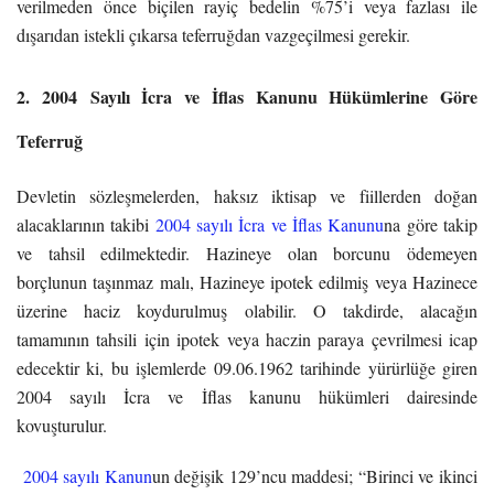
verilmeden önce biçilen rayiç bedelin %75’i veya fazlası ile
dışarıdan istekli çıkarsa teferruğdan vazgeçilmesi gerekir.
2. 2004 Sayılı İcra ve İflas Kanunu Hükümlerine Göre
Teferruğ
Devletin sözleşmelerden, haksız iktisap ve fiillerden doğan
alacaklarının takibi
2004 sayılı İcra ve İflas Kanunu
na göre takip
ve tahsil edilmektedir. Hazineye olan borcunu ödemeyen
borçlunun taşınmaz malı, Hazineye ipotek edilmiş veya Hazinece
üzerine haciz koydurulmuş olabilir. O takdirde, alacağın
tamamının tahsili için ipotek veya haczin paraya çevrilmesi icap
edecektir ki, bu işlemlerde 09.06.1962 tarihinde yürürlüğe giren
2004 sayılı İcra ve İflas kanunu hükümleri dairesinde
kovuşturulur.
2004 sayılı Kanun
un değişik 129’ncu maddesi; “Birinci ve ikinci