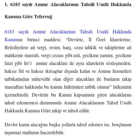
1. 6183 sayılı Amme Alacaklarının Tahsili Usulü Hakkında
Kanuna Göre Teferruğ
6183 sayılı Amme Alacaklarının Tahsili Usulü Hakkında
Kanun
un birinci maddesi; “Devlete, İl Özel İdarelerine,
Belediyelere ait vergi, resim, harç, ceza tahkik ve takiplerine ait
mahkeme masrafı, vergi cezası gibi asli, gecikme zammı, gecikme
faizi gibi fer’i amme alacakları ile aynı idarelerin sözleşmeden,
haksız fiil ve haksız iktisaplar dışında kalan ve Amme hizmetleri
tatbikatından mütevellit olan diğer alacakları ile bunların takip
masrafları hakkında bu kanun hükümleri tatbik olunur” hükmünü
içermektedir. Devletin bu Kanun kapsamına giren alacaklarını
tahsil edememesi durumunda Amme Alacaklarının Tahsil Usulü
Hakkında Kanuna Göre takip ve tahsil edilir.
Devlet kamu alacağını başka yollarla tahsil edemez ise, borçlunun
taşınmaz mallarını haczedebilir.