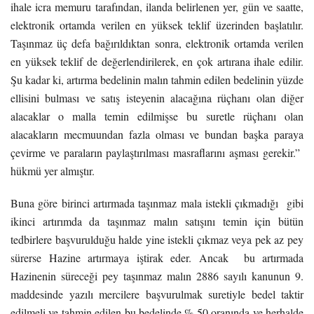
ihale icra memuru tarafından, ilanda belirlenen yer, gün ve saatte,
elektronik ortamda verilen en yüksek teklif üzerinden başlatılır.
Taşınmaz üç defa bağırıldıktan sonra, elektronik ortamda verilen
en yüksek teklif de değerlendirilerek, en çok artırana ihale edilir.
Şu kadar ki, artırma bedelinin malın tahmin edilen bedelinin yüzde
ellisini bulması ve satış isteyenin alacağına rüçhanı olan diğer
alacaklar o malla temin edilmişse bu suretle rüçhanı olan
alacakların mecmuundan fazla olması ve bundan başka paraya
çevirme ve paraların paylaştırılması masraflarını aşması gerekir.”
hükmü yer almıştır.
Buna göre birinci artırmada taşınmaz mala istekli çıkmadığı gibi
ikinci artırımda da taşınmaz malın satışını temin için bütün
tedbirlere başvurulduğu halde yine istekli çıkmaz veya pek az pey
sürerse Hazine artırmaya iştirak eder. Ancak bu artırmada
Hazinenin süreceği pey taşınmaz malın 2886 sayılı kanunun 9.
maddesinde yazılı mercilere başvurulmak suretiyle bedel taktir
edilmeli ve tahmin edilen bu bedelinde % 50 oranında ve herhalde