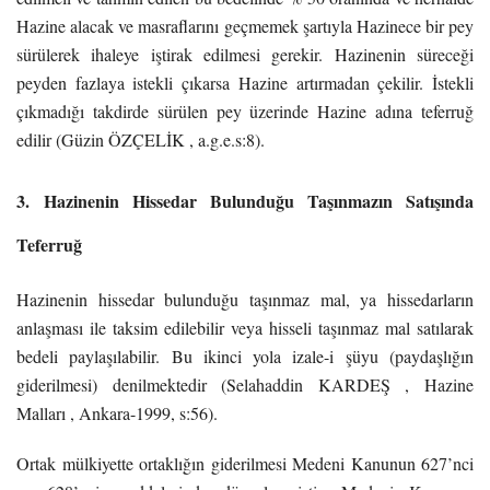
Hazine alacak ve masraflarını geçmemek şartıyla Hazinece bir pey
sürülerek ihaleye iştirak edilmesi gerekir. Hazinenin süreceği
peyden fazlaya istekli çıkarsa Hazine artırmadan çekilir. İstekli
çıkmadığı takdirde sürülen pey üzerinde Hazine adına teferruğ
edilir (Güzin ÖZÇELİK , a.g.e.s:8).
3. Hazinenin Hissedar Bulunduğu Taşınmazın Satışında
Teferruğ
Hazinenin hissedar bulunduğu taşınmaz mal, ya hissedarların
anlaşması ile taksim edilebilir veya hisseli taşınmaz mal satılarak
bedeli paylaşılabilir. Bu ikinci yola izale-i şüyu (paydaşlığın
giderilmesi) denilmektedir (Selahaddin KARDEŞ , Hazine
Malları , Ankara-1999, s:56).
Ortak mülkiyette ortaklığın giderilmesi Medeni Kanunun 627’nci