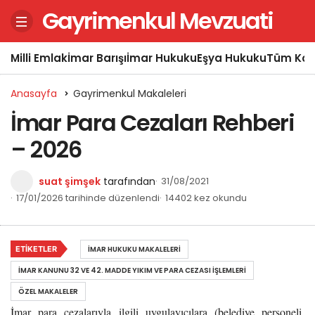
Gayrimenkul Mevzuati
Milli Emlak
İmar Barışı
İmar Hukuku
Eşya Hukuku
Tüm Kon
Anasayfa
Gayrimenkul Makaleleri
İmar Para Cezaları Rehberi
– 2026
suat şimşek
tarafından
31/08/2021
17/01/2026 tarihinde düzenlendi
14402 kez okundu
ETIKETLER
İMAR HUKUKU MAKALELERI
İMAR KANUNU 32 VE 42. MADDE YIKIM VE PARA CEZASI İŞLEMLERI
ÖZEL MAKALELER
İmar para cezalarıyla ilgili uygulayıcılara (belediye personeli,