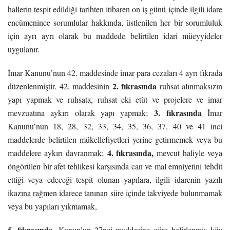
hallerin tespit edildiği tarihten itibaren on iş günü içinde ilgili idare
encümenince sorumlular hakkında, üstlenilen her bir sorumluluk
için ayrı ayrı olarak bu maddede belirtilen idari müeyyideler
uygulanır.
İmar Kanunu’nun 42. maddesinde imar para cezaları 4 ayrı fıkrada
2. fıkrasında
düzenlenmiştir. 42. maddesinin
ruhsat alınmaksızın
yapı yapmak ve ruhsata, ruhsat eki etüt ve projelere ve imar
3. fıkrasında
mevzuatına aykırı olarak yapı yapmak;
İmar
Kanunu’nun 18, 28, 32, 33, 34, 35, 36, 37, 40 ve 41 inci
maddelerde belirtilen mükellefiyetleri yerine getirmemek veya bu
4. fıkrasında,
maddelere aykırı davranmak;
mevcut haliyle veya
öngörülen bir afet tehlikesi karşısında can ve mal emniyetini tehdit
ettiği veya edeceği tespit olunan yapılara, ilgili idarenin yazılı
ikazına rağmen idarece tanınan süre içinde takviyede bulunmamak
veya bu yapıları yıkmamak,
5. fıkrasında,
Kanun’un 27nci maddesine göre belirlenmiş köy