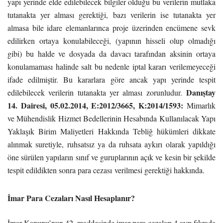
yapı yerinde elde edilebilecek bilgiler olduğu bu verilerin mutlaka
tutanakta yer alması gerektiği, bazı verilerin ise tutanakta yer
almasa bile idare elemanlarınca proje üzerinden encümene sevk
edilirken ortaya konulabileceği, (yapının hisseli olup olmadığı
gibi) bu halde ve dosyada da davacı tarafından aksinin ortaya
konulamaması halinde salt bu nedenle iptal kararı verilemeyeceği
ifade edilmiştir. Bu kararlara göre ancak yapı yerinde tespit
Danıştay
edilebilecek verilerin tutanakta yer alması zorunludur.
14. Dairesi, 05.02.2014, E:2012/3665, K:2014/1593:
Mimarlık
ve Mühendislik Hizmet Bedellerinin Hesabında Kullanılacak Yapı
Yaklaşık Birim Maliyetleri Hakkında Tebliğ hükümleri dikkate
alınmak suretiyle, ruhsatsız ya da ruhsata aykırı olarak yapıldığı
öne sürülen yapıların sınıf ve guruplarının açık ve kesin bir şekilde
tespit edildikten sonra para cezası verilmesi gerektiği hakkında.
İmar Para Cezaları Nasıl Hesaplanır?
İmar Kanunu’nun 42. maddesinde imar para cezaları 4 ayrı fıkrada