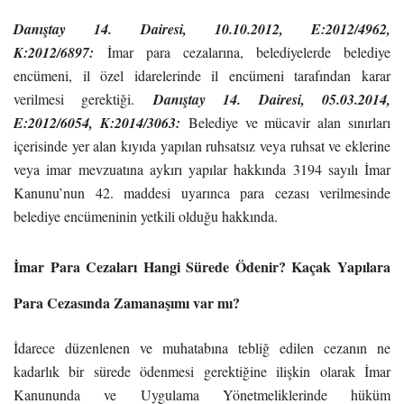
Danıştay 14. Dairesi, 10.10.2012, E:2012/4962,
K:2012/6897
:
İmar para cezalarına, belediyelerde belediye
encümeni, il özel idarelerinde il encümeni tarafından karar
verilmesi gerektiği.
Danıştay 14. Dairesi, 05.03.2014,
E:2012/6054, K:2014/3063
:
Belediye ve mücavir alan sınırları
içerisinde yer alan kıyıda yapılan ruhsatsız veya ruhsat ve eklerine
veya imar mevzuatına aykırı yapılar hakkında 3194 sayılı İmar
Kanunu’nun 42. maddesi uyarınca para cezası verilmesinde
belediye encümeninin yetkili olduğu hakkında.
İmar Para Cezaları Hangi Sürede Ödenir? Kaçak Yapılara
Para Cezasında Zamanaşımı var mı?
İdarece düzenlenen ve muhatabına tebliğ edilen cezanın ne
kadarlık bir sürede ödenmesi gerektiğine ilişkin olarak İmar
Kanununda ve Uygulama Yönetmeliklerinde hüküm