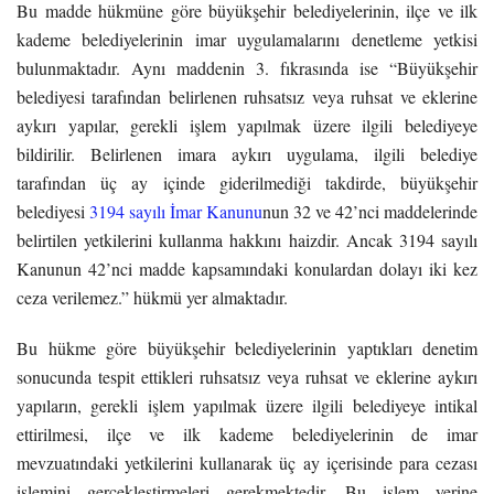
Bu madde hükmüne göre büyükşehir belediyelerinin, ilçe ve ilk
kademe belediyelerinin imar uygulamalarını denetleme yetkisi
bulunmaktadır. Aynı maddenin 3. fıkrasında ise “Büyükşehir
belediyesi tarafından belirlenen ruhsatsız veya ruhsat ve eklerine
aykırı yapılar, gerekli işlem yapılmak üzere ilgili belediyeye
bildirilir. Belirlenen imara aykırı uygulama, ilgili belediye
tarafından üç ay içinde giderilmediği takdirde, büyükşehir
belediyesi
3194 sayılı İmar Kanunu
nun 32 ve 42’nci maddelerinde
belirtilen yetkilerini kullanma hakkını haizdir. Ancak 3194 sayılı
Kanunun 42’nci madde kapsamındaki konulardan dolayı iki kez
ceza verilemez.” hükmü yer almaktadır.
Bu hükme göre büyükşehir belediyelerinin yaptıkları denetim
sonucunda tespit ettikleri ruhsatsız veya ruhsat ve eklerine aykırı
yapıların, gerekli işlem yapılmak üzere ilgili belediyeye intikal
ettirilmesi, ilçe ve ilk kademe belediyelerinin de imar
mevzuatındaki yetkilerini kullanarak üç ay içerisinde para cezası
işlemini gerçekleştirmeleri gerekmektedir. Bu işlem yerine